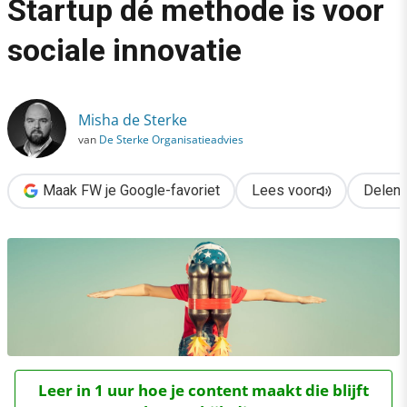
Startup dé methode is voor
›
sociale innovatie
Non-profits: waarom Lean Startup dé methode is voor sociale i
Misha de Sterke
van
De Sterke Organisatieadvies
Maak FW je Google-favoriet
Lees voor
Delen
Leer in 1 uur hoe je content maakt die blijft