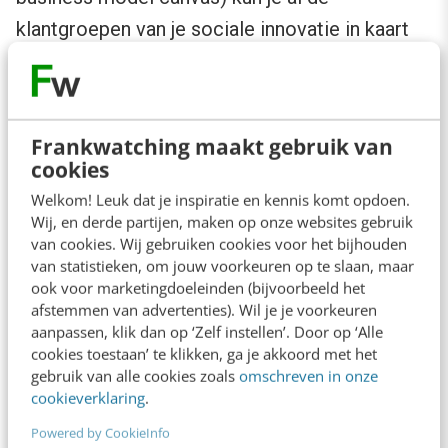
klantgroepen van je sociale innovatie in kaart
brengen, plus hoe je denkt waarde te creëren
voor elk van deze groepen. Je hoeft in deze
fase nog niet zeker te zijn van je oplossing,
Frankwatching maakt gebruik van
omdat de eerste fase vooral gaat over de
cookies
probleemtoetsing bij de groepen
Welkom! Leuk dat je inspiratie en kennis komt opdoen.
belanghebbenden, bijvoorbeeld via het
Wij, en derde partijen, maken op onze websites gebruik
van cookies. Wij gebruiken cookies voor het bijhouden
afnemen van interviews.
van statistieken, om jouw voorkeuren op te slaan, maar
ook voor marketingdoeleinden (bijvoorbeeld het
afstemmen van advertenties). Wil je je voorkeuren
Variabelen
aanpassen, klik dan op ‘Zelf instellen’. Door op ‘Alle
cookies toestaan’ te klikken, ga je akkoord met het
Als er een duidelijke validatie van het probleem
gebruik van alle cookies zoals
omschreven in onze
cookieverklaring
.
is, wordt het zaak om (delen van) je oplossing
Powered by CookieInfo
te toetsen met experimenten, waarin je de