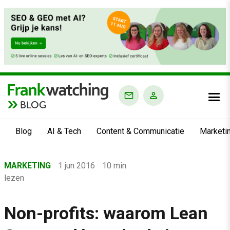
BLOG
Blog
AI & Tech
Content & Communicatie
Marketi
Home
MARKETING
1 jun 2016
10 min
›
lezen
Blog
›
Non-profits: waarom Lean
Marketing