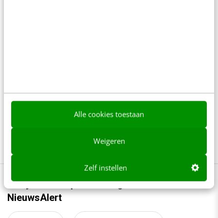
Reflecteer met AI: 5 vragen die je een betere
marketeer maken
3 min
·
Kim Pot
Je merk opleveren? Waarom een PDF niet
meer genoeg is
5 min
·
Danny Verroen
Denk je dat je positionering helder is? Doe
Alle cookies toestaan
de managementtest
4 min
·
Richard Poolman
Weigeren
Zelf instellen
Bekijk deze topics of volg ze via een
NieuwsAlert