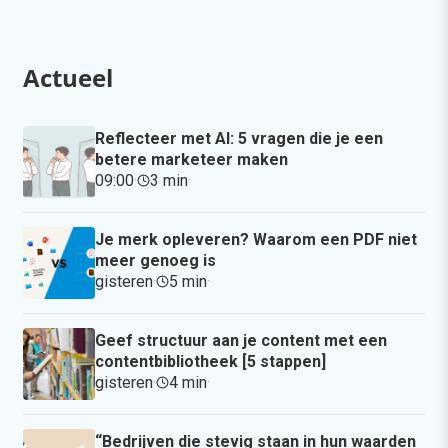
Actueel
Reflecteer met AI: 5 vragen die je een
betere marketeer maken
09:00
·
3 min
·
Je merk opleveren? Waarom een PDF niet
meer genoeg is
gisteren
·
5 min
·
Geef structuur aan je content met een
contentbibliotheek [5 stappen]
gisteren
·
4 min
·
“Bedrijven die stevig staan in hun waarden