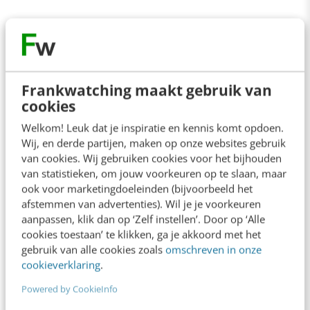
Wij mensen zijn dus absoluut geen rationele
wezens, zoals je in dit artikel hebt kunnen
lezen. En dat steekt ons, want we willen graag
Frankwatching maakt gebruik van
als slimme en rationeel denkende wezens
cookies
worden gezien. Dit zorgt weer voor een reeks
Welkom! Leuk dat je inspiratie en kennis komt opdoen.
gevolgen die relevant zijn voor marketing. Zo
Wij, en derde partijen, maken op onze websites gebruik
van cookies. Wij gebruiken cookies voor het bijhouden
biedt het de mogelijkheid mensen te
van statistieken, om jouw voorkeuren op te slaan, maar
beïnvloeden door in te spelen op heuristieken.
ook voor marketingdoeleinden (bijvoorbeeld het
afstemmen van advertenties). Wil je je voorkeuren
Maar het is ook goed je er bewust van te zijn
aanpassen, klik dan op ‘Zelf instellen’. Door op ‘Alle
dat het antwoorden op bepaalde
cookies toestaan’ te klikken, ga je akkoord met het
gebruik van alle cookies zoals
omschreven in onze
onderzoeksvragen niet altijd even betrouwbaar
cookieverklaring
.
maakt.
Powered by CookieInfo