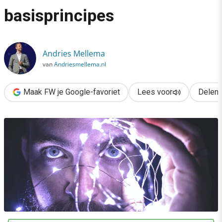
›
basisprincipes
Hoe klantgedrag te beïnvloeden is: de basisprincipes
Andries Mellema
van
Andriesmellema.nl
Maak FW je Google-favoriet
Lees voor
Delen