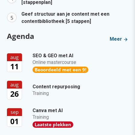
[stappenplan]
Geef structuur aan je content met een
contentbibliotheek [5 stappen]
Agenda
Meer
SEO & GEO met AI
aug
Online mastercourse
11
Beoordeeld met een 9!
aug
Content repurposing
26
Training
Canva met AI
sep
Training
01
Laatste plekken