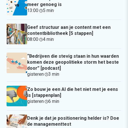
meer genoeg is
13:00
·
5 min
·
Geef structuur aan je content met een
contentbibliotheek [5 stappen]
08:00
·
4 min
·
“Bedrijven die stevig staan in hun waarden
komen deze geopolitieke storm het beste
door” [podcast]
gisteren
·
3 min
·
Zo bouw je een AI die het niet met je eens
is [stappenplan]
gisteren
·
6 min
·
Denk je dat je positionering helder is? Doe
de managementtest