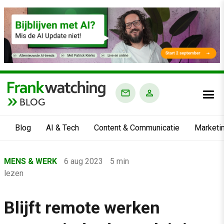
BLOG
Blog
AI & Tech
Content & Communicatie
Marketi
Home
MENS & WERK
6 aug 2023
5 min
›
lezen
Blog
›
Blijft remote werken
Mens & Werk