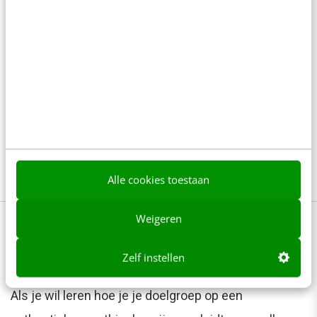
oordelen. Uiteraard wel netjes in overleg met je
werkgever als je die hebt, maar benadruk
daarbij vooral wat het allemaal oplevert en
elimineer de risico’s.
Overigens is dit artikel geschreven vanuit de
trein naar Berlijn, onderweg naar mijn workation
voor een weekje. I rest my case
Alle cookies toestaan
Weigeren
De kunst van beïnvloeding op social
media
Zelf instellen
Als je wil leren hoe je je doelgroep op een