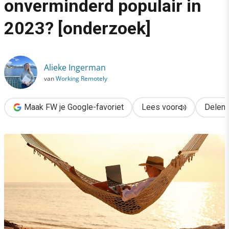
onverminderd populair in
›
2023? [onderzoek]
Blijft remote werken onverminderd populair in 2023? [onderzoe
Alieke Ingerman
van
Working Remotely
Maak FW je Google-favoriet
Lees voor
Delen