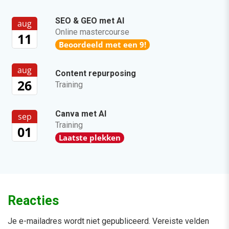
SEO & GEO met AI
aug
Online mastercourse
11
Beoordeeld met een 9!
aug
Content repurposing
26
Training
Canva met AI
sep
Training
01
Laatste plekken
Reacties
Je e-mailadres wordt niet gepubliceerd.
Vereiste velden