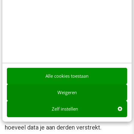
Bij server-side tagging wordt gebruikgemaakt
van een speciale tagmanager-server die alle
data host en vervolgens naar de juiste
marketingtools stuurt. In plaats van third-party
scripts rechtstreeks op je website te
installeren, krijg je een buffer die je website en
gebruikersdata scheidt van externe
Alle cookies toestaan
leveranciers en hun trackers. Met een server-
side component stuurt de webbrowser slechts
Weigeren
één verzoek en kan je bepalen welke data met
welke service worden gedeeld. Hiermee kun je
Zelf instellen
het verzamelen van data beperken en beheren
hoeveel data je aan derden verstrekt.