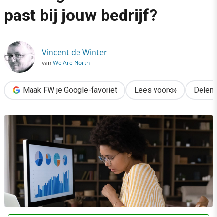
›
past bij jouw bedrijf?
Client-side vs. server-side tracking: welke methode past bij jou
Vincent de Winter
van
We Are North
Maak FW je Google-favoriet
Lees voor
Delen