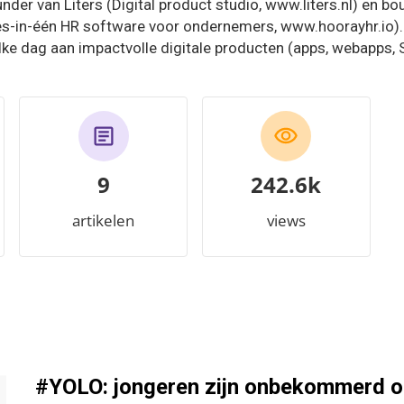
der van Liters (Digital product studio, www.liters.nl) en b
les-in-één HR software voor ondernemers, www.hoorayhr.io
lke dag aan impactvolle digitale producten (apps, webapps, S
9
252.8k
artikelen
views
#YOLO: jongeren zijn onbekommerd o