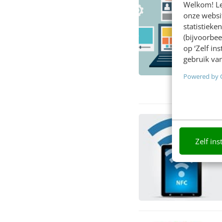
Welkom! Leu
onze websit
statistiek
(bijvoorbee
op ‘Zelf in
gebruik van
Powered by 
Zelf ins