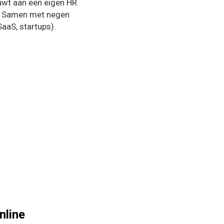
ouwt aan een eigen HR
). Samen met negen
aaS, startups).
nline