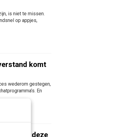
n, is niet te missen.
ndsnel op appjes,
 verstand komt
vices wederom gestegen,
 chatprogramma’s. En
gie: grijp deze