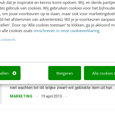
k dat je inspiratie en kennis komt opdoen. Wij, en derde partij
kansen
es gebruik van cookies. Wij gebruiken cookies voor het bijhoude
en, om jouw voorkeuren op te slaan, maar ook voor marketingdoe
Het jaarverslag is de afgelopen tijd volop in ontwikkeling.
ld het afstemmen van advertenties). Wil je je voorkeuren aanpass
Duurzaamheidsverslagen, innovatieverslagen, online jaarve
stellen’. Door op ‘Alle cookies toestaan’ te klikken, ga je akkoord m
videojaarverslagen en samengevatte jaarverslagen vol infog
 alle cookies zoals
omschreven in onze cookieverklaring
.
opkomst. Tegelijk zien we in de praktijk dat veel organisa
content en verhalen...
CookieInfo
CONTENT & COMMUNICATIE
19 januari 2015
Dag QR-code, hallo NFC-tag!
tellen
Weigeren
Alle cookies 
Eindelijk is er een goed alternatief voor de QR-code. Mar
een opvolger die écht de brug slaat tussen offline en onli
niet wachten tot dit lelijke zwart-wit geblokte item uit hun...
MARKETING
19 april 2013