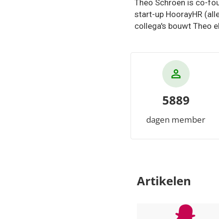
Theo Schroen is co-foun
start-up HoorayHR (al
collega's bouwt Theo e
5889
dagen member
Artikelen