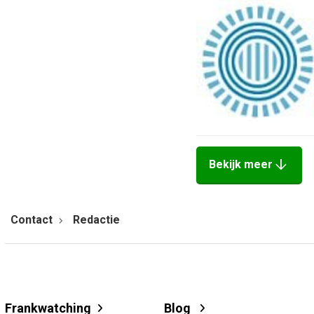
arrow_downward
Bekijk meer
Contact
Redactie
Frankwatching
Blog