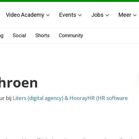
Video Academy
Events
Jobs
Meer
ng
Social
Shorts
Community
hroen
r bij
Liters (digital agency) & HoorayHR (HR software