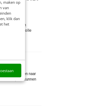
en, maken op
n van
leinden
en, klik dan
rslagen,
et het
raphics zijn in
ties de waardevolle
toestaan
keteers smachten naar
ne. Ontwerpers kunnen