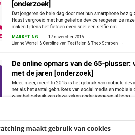
[onderzoek]
Dat jongeren de hele dag door met hun smartphone bezig zij
Haast vergroeid met hun geliefde device reageren ze raze
maken tijdens het fietsen even snel een selfie om...
MARKETING
17 november 2015
Lianne Worrell & Caroline van Teeffelen & Theo Schroen
De online opmars van de 65-plusser:
met de jaren [onderzoek]
Meer, meer, meer! In 2015 is het gebruik van mobiele de
net als het aantal gebruikers van social media en mobiele
waar het gebruik van deze zaken onder jongeren al hoog...
MARKETING
20 oktober 2015
Lianne Worrell & Caroline van Teeffelen & Theo Schroen
atching maakt gebruik van cookies
Verbind je jaarverslag & contentstrate