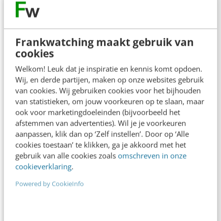
Contact
Redactie
redactie@frankwatching.com
Frankwatching maakt gebruik van
cookies
+31 30 200 1045
Tarieven
Welkom! Leuk dat je inspiratie en kennis komt opdoen.
Wij, en derde partijen, maken op onze websites gebruik
Meer contactopties
van cookies. Wij gebruiken cookies voor het bijhouden
van statistieken, om jouw voorkeuren op te slaan, maar
ook voor marketingdoeleinden (bijvoorbeeld het
Frankwatching
afstemmen van advertenties). Wil je je voorkeuren
aanpassen, klik dan op ‘Zelf instellen’. Door op ‘Alle
Adverteren
cookies toestaan’ te klikken, ga je akkoord met het
Contact
gebruik van alle cookies zoals
omschreven in onze
cookieverklaring
.
Nieuwsbrieven
Powered by CookieInfo
Over ons
Ons team