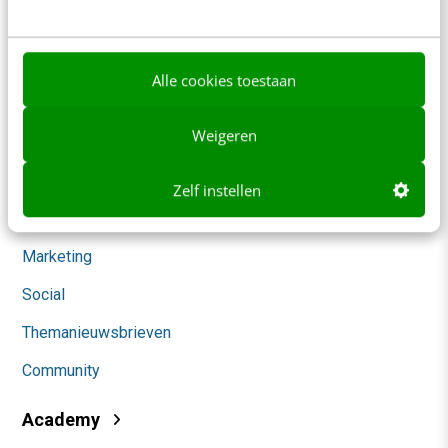
Werken bij
Whitepapers
Alle cookies toestaan
Blog
Weigeren
AI & Tech
Content & Communicatie
Zelf instellen
Klantcontact & CX
Marketing
Social
Themanieuwsbrieven
Community
Academy