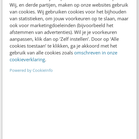
Wij, en derde partijen, maken op onze websites gebruik
[[image:ourmedia.jpg::left:1]]De belangstelling voor
van cookies. Wij gebruiken cookies voor het bijhouden
de zogenaamde grass-roots media, zeg maar de
van statistieken, om jouw voorkeuren op te slaan, maar
media van het gewone volk, is in het afgelopen jaar
ook voor marketingdoeleinden (bijvoorbeeld het
afstemmen van advertenties). Wil je je voorkeuren
explosief gestegen.…
aanpassen, klik dan op ‘Zelf instellen’. Door op ‘Alle
Frank Janssen
·
21 jaar geleden
cookies toestaan’ te klikken, ga je akkoord met het
gebruik van alle cookies zoals
omschreven in onze
cookieverklaring
.
MARKETING
Top 10 software trends
Powered by CookieInfo
Via Blog of dreams & thoughts kwam ik bij Bill
Burnham's Beat waar ik deze Top 10 van software
trends vond: 1.…
Frank Janssen
·
21 jaar geleden
MARKETING
ToolTip: Firefox dashboard