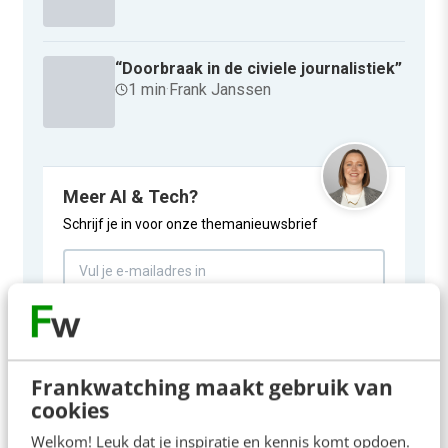
“Doorbraak in de civiele journalistiek”
1 min
·
Frank Janssen
Meer AI & Tech?
Schrijf je in voor onze themanieuwsbrief
Inschrijven
Frankwatching maakt gebruik van
cookies
MARKETING
Welkom! Leuk dat je inspiratie en kennis komt opdoen.
Gratis hosting: revolutie in medialand