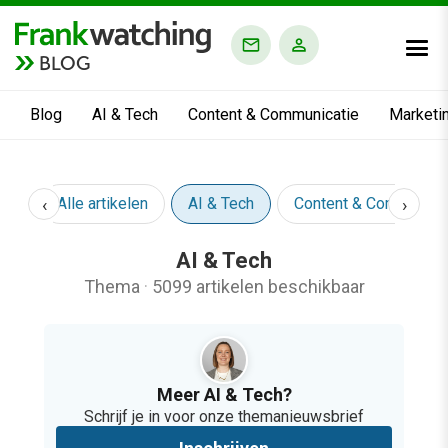
BLOG
Blog
AI & Tech
Content & Communicatie
Marketi
‹
›
Alle artikelen
AI & Tech
Content & Communica
AI & Tech
Thema
·
5099 artikelen beschikbaar
Meer AI & Tech?
Schrijf je in voor onze themanieuwsbrief