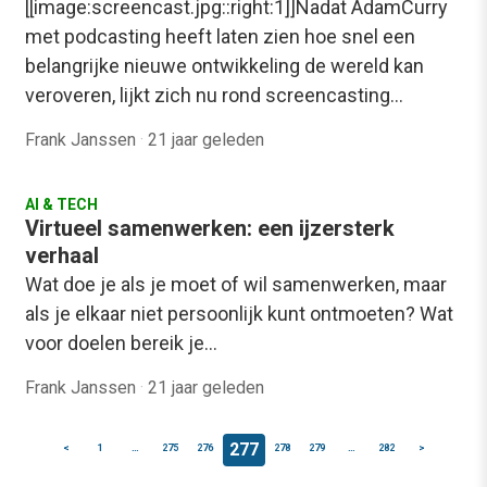
[[image:screencast.jpg::right:1]]Nadat AdamCurry
met podcasting heeft laten zien hoe snel een
belangrijke nieuwe ontwikkeling de wereld kan
veroveren, lijkt zich nu rond screencasting…
Frank Janssen
·
21 jaar geleden
AI & TECH
Virtueel samenwerken: een ijzersterk
verhaal
Wat doe je als je moet of wil samenwerken, maar
als je elkaar niet persoonlijk kunt ontmoeten? Wat
voor doelen bereik je…
Frank Janssen
·
21 jaar geleden
277
<
1
…
275
276
278
279
…
282
>