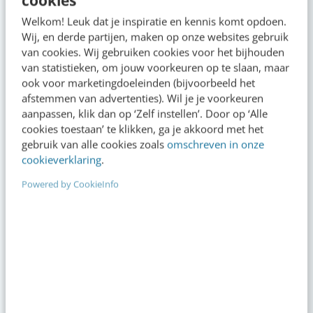
belangrijk is)
09:00
·
5 min
·
Welkom! Leuk dat je inspiratie en kennis komt opdoen.
Wij, en derde partijen, maken op onze websites gebruik
van cookies. Wij gebruiken cookies voor het bijhouden
Reflecteer met AI: 5 vragen die je een betere
van statistieken, om jouw voorkeuren op te slaan, maar
marketeer maken
ook voor marketingdoeleinden (bijvoorbeeld het
gisteren
·
3 min
·
afstemmen van advertenties). Wil je je voorkeuren
aanpassen, klik dan op ‘Zelf instellen’. Door op ‘Alle
Je merk opleveren? Waarom een PDF niet
cookies toestaan’ te klikken, ga je akkoord met het
meer genoeg is
gebruik van alle cookies zoals
omschreven in onze
7 aug 2026
·
5 min
·
cookieverklaring
.
Powered by CookieInfo
Geef structuur aan je content met een
contentbibliotheek [5 stappen]
7 aug 2026
·
4 min
·
“Bedrijven die stevig staan in hun waarden
komen deze geopolitieke storm het beste
door” [podcast]