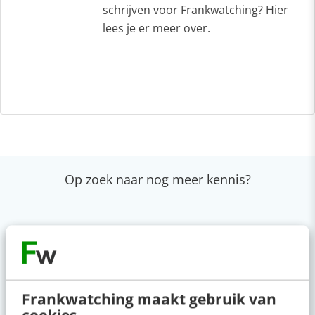
schrijven voor Frankwatching? Hier
lees je er meer over.
Op zoek naar nog meer kennis?
Actueel
Het meest vergeten hoofdstuk van je
Frankwatching maakt gebruik van
brandbook (en waarom het juist nu
cookies