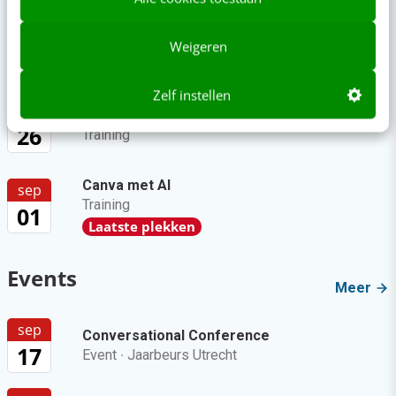
SEO & GEO met AI
aug
Online mastercourse
Weigeren
11
Beoordeeld met een 9!
Zelf instellen
aug
Content repurposing
26
Training
Canva met AI
sep
Training
01
Laatste plekken
Events
Meer
sep
Conversational Conference
17
Event
·
Jaarbeurs Utrecht