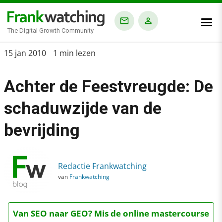
The Digital Growth Community
Home
15 jan 2010
1 min lezen
›
Achter de Feestvreugde: De
Blog
›
schaduwzijde van de
Achter de Feestvreugde: De schaduwzijde van de bevrijding
bevrijding
Redactie Frankwatching
van
Frankwatching
Van SEO naar GEO? Mis de online mastercourse