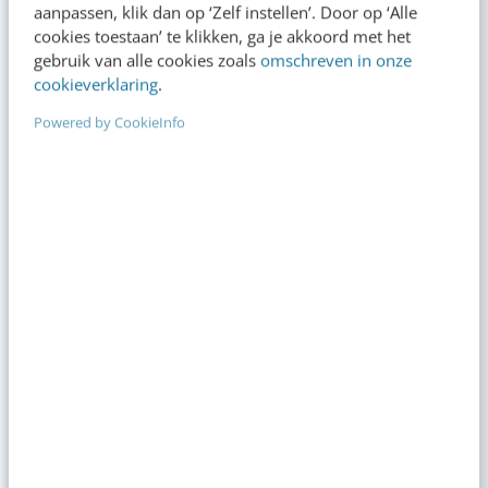
4 aug 2026
·
6 min
·
aanpassen, klik dan op ‘Zelf instellen’. Door op ‘Alle
cookies toestaan’ te klikken, ga je akkoord met het
Populair
gebruik van alle cookies zoals
omschreven in onze
cookieverklaring
.
Je ‘sterke merk’ overleeft geen kwartier met een
Powered by CookieInfo
AI-agent
AI-labels: wanneer zijn ze verplicht, verstandig of
overbodig?
LinkedIn Ads is niet te duur, je biedt gewoon te
veel
Is jouw content doorvertelbaar? Doe de
buurvrouwtest
Zo bouw je een AI die het niet met je eens is
[stappenplan]
Agenda
Meer