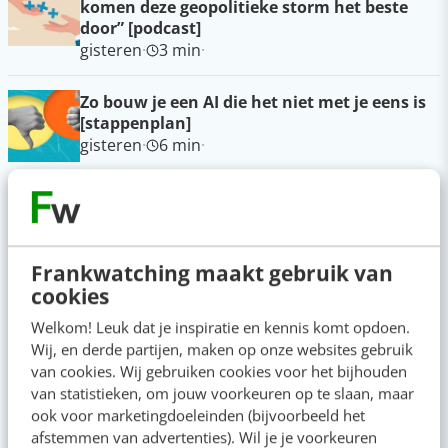
komen deze geopolitieke storm het beste
door” [podcast]
gisteren
·
3 min
·
Zo bouw je een AI die het niet met je eens is
[stappenplan]
gisteren
·
6 min
·
Denk je dat je positionering helder is? Doe de
managementtest
5 aug 2026
·
4 min
·
Frankwatching maakt gebruik van
cookies
LinkedIn Ads is niet te duur, je biedt gewoon
te veel
Welkom! Leuk dat je inspiratie en kennis komt opdoen.
5 aug 2026
·
6 min
·
Wij, en derde partijen, maken op onze websites gebruik
van cookies. Wij gebruiken cookies voor het bijhouden
van statistieken, om jouw voorkeuren op te slaan, maar
AI-content rankt pas als je iets te zeggen
ook voor marketingdoeleinden (bijvoorbeeld het
hebt
afstemmen van advertenties). Wil je je voorkeuren