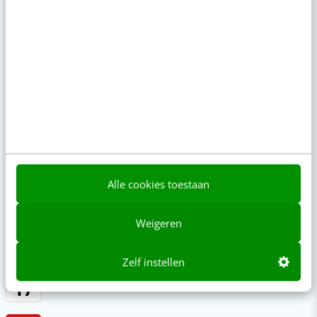
SEO & GEO met AI
aug
Online mastercourse
11
Beoordeeld met een 9!
aug
Content repurposing
26
Training
Canva met AI
sep
Training
01
Alle cookies toestaan
Laatste plekken
Events
Weigeren
Meer
Zelf instellen
sep
Conversational Conference
17
Event
·
Jaarbeurs Utrecht