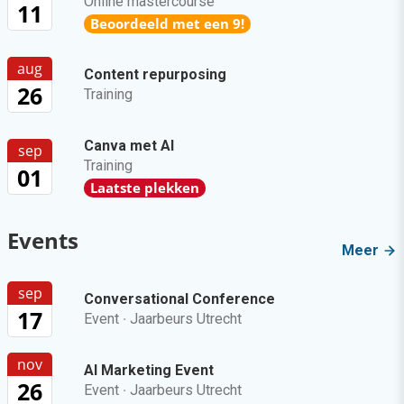
Online mastercourse
11
Beoordeeld met een 9!
aug
Content repurposing
26
Training
Canva met AI
sep
Training
01
Laatste plekken
Events
Meer
sep
Conversational Conference
17
Event
·
Jaarbeurs Utrecht
nov
AI Marketing Event
26
Event
·
Jaarbeurs Utrecht