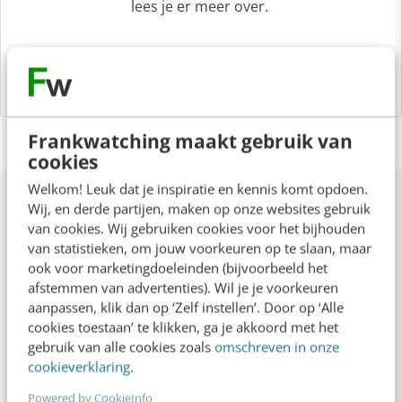
lees je er meer over.
Frankwatching maakt gebruik van
cookies
Welkom! Leuk dat je inspiratie en kennis komt opdoen.
Op zoek naar nog meer kennis?
Wij, en derde partijen, maken op onze websites gebruik
van cookies. Wij gebruiken cookies voor het bijhouden
van statistieken, om jouw voorkeuren op te slaan, maar
ook voor marketingdoeleinden (bijvoorbeeld het
Actueel
afstemmen van advertenties). Wil je je voorkeuren
aanpassen, klik dan op ‘Zelf instellen’. Door op ‘Alle
cookies toestaan’ te klikken, ga je akkoord met het
Je merk opleveren? Waarom een PDF niet
gebruik van alle cookies zoals
omschreven in onze
meer genoeg is
cookieverklaring
.
gisteren
·
5 min
·
Powered by CookieInfo