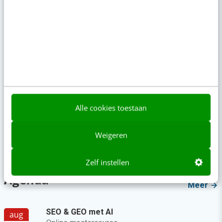
Je ‘sterke merk’ overleeft geen kwartier met een
AI-agent
AI-labels: wanneer zijn ze verplicht, verstandig of
overbodig?
LinkedIn Ads is niet te duur, je biedt gewoon te
veel
Alle cookies toestaan
Zo bouw je een AI die het niet met je eens is
[stappenplan]
Weigeren
Millennials aan je binden? Start met één eerlijke
zin
Zelf instellen
Agenda
Meer
SEO & GEO met AI
aug