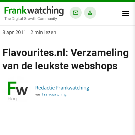
The Digital Growth Community
Home
8 apr 2011
2 min lezen
›
Flavourites.nl: Verzameling
Blog
›
van de leukste webshops
Flavourites.nl: Verzameling van de leukste webshops
Redactie Frankwatching
van
Frankwatching