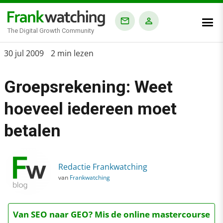
The Digital Growth Community
Home
30 jul 2009
2 min lezen
›
Groepsrekening: Weet
Blog
›
hoeveel iedereen moet
Groepsrekening: Weet hoeveel iedereen moet betalen
betalen
Redactie Frankwatching
van
Frankwatching
Van SEO naar GEO? Mis de online mastercourse