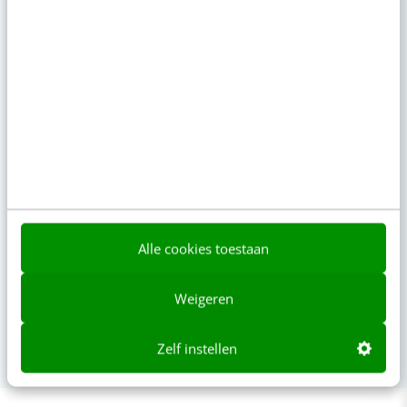
Agenda
Meer
SEO & GEO met AI
aug
Online mastercourse
11
Beoordeeld met een 9!
aug
Content repurposing
26
Training
Canva met AI
sep
Alle cookies toestaan
Training
01
Laatste plekken
Weigeren
Zelf instellen