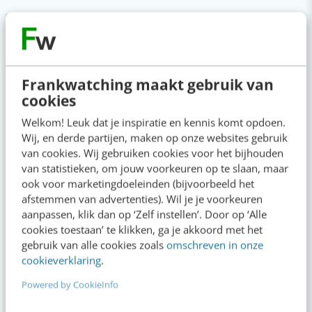
Reflecteer met AI: 5 vragen die je een betere
marketeer maken
09:00
·
3 min
·
Frankwatching maakt gebruik van
Je merk opleveren? Waarom een PDF niet
cookies
meer genoeg is
gisteren
·
5 min
·
Welkom! Leuk dat je inspiratie en kennis komt opdoen.
Wij, en derde partijen, maken op onze websites gebruik
van cookies. Wij gebruiken cookies voor het bijhouden
Geef structuur aan je content met een
van statistieken, om jouw voorkeuren op te slaan, maar
contentbibliotheek [5 stappen]
ook voor marketingdoeleinden (bijvoorbeeld het
gisteren
·
4 min
·
afstemmen van advertenties). Wil je je voorkeuren
aanpassen, klik dan op ‘Zelf instellen’. Door op ‘Alle
cookies toestaan’ te klikken, ga je akkoord met het
“Bedrijven die stevig staan in hun waarden
gebruik van alle cookies zoals
omschreven in onze
komen deze geopolitieke storm het beste
cookieverklaring
.
door” [podcast]
6 aug 2026
·
3 min
·
Powered by CookieInfo