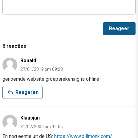
6 reacties
Ronald
27/01/2019 om 09:28
genoemde website groepsrekening is offline
reply
Reageren
Klaasjan
31/07/2009 om 11:05
En nog eentje uit de US:
https://www.billmonk.com/