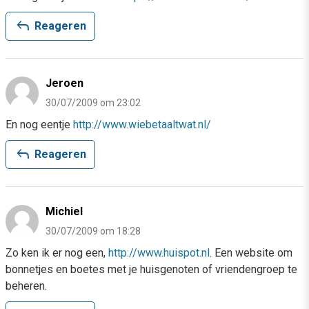
reply
Reageren
Jeroen
30/07/2009 om 23:02
En nog eentje
http://www.wiebetaaltwat.nl/
reply
Reageren
Michiel
30/07/2009 om 18:28
Zo ken ik er nog een,
http://www.huispot.nl
. Een website om
bonnetjes en boetes met je huisgenoten of vriendengroep te
beheren.