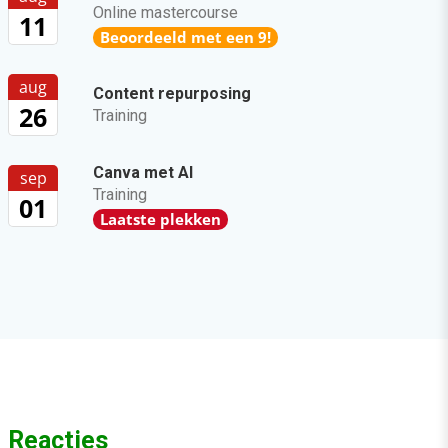
Online mastercourse
11
Beoordeeld met een 9!
aug
Content repurposing
26
Training
Canva met AI
sep
Training
01
Laatste plekken
Reacties