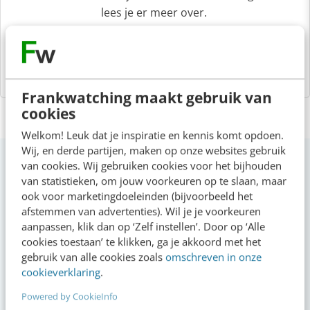
lees je er meer over.
Frankwatching maakt gebruik van
cookies
Welkom! Leuk dat je inspiratie en kennis komt opdoen.
Wij, en derde partijen, maken op onze websites gebruik
Op zoek naar nog meer kennis?
van cookies. Wij gebruiken cookies voor het bijhouden
van statistieken, om jouw voorkeuren op te slaan, maar
ook voor marketingdoeleinden (bijvoorbeeld het
afstemmen van advertenties). Wil je je voorkeuren
Actueel
aanpassen, klik dan op ‘Zelf instellen’. Door op ‘Alle
cookies toestaan’ te klikken, ga je akkoord met het
gebruik van alle cookies zoals
omschreven in onze
Geef structuur aan je content met een
cookieverklaring
.
contentbibliotheek [5 stappen]
Powered by CookieInfo
08:00
·
4 min
·