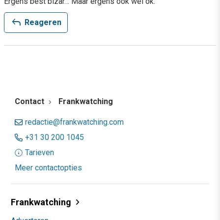
Ergens best bizar… Maar ergens ook wel ok.
reply
Reageren
Contact
Frankwatching
redactie@frankwatching.com
+31 30 200 1045
Tarieven
Meer contactopties
Frankwatching