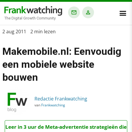
The Digital Growth Community
Home
2 aug 2011
2 min lezen
›
Makemobile.nl: Eenvoudig
Blog
›
een mobiele website
Makemobile.nl: Eenvoudig een mobiele website bouwen
bouwen
Redactie Frankwatching
van
Frankwatching
Leer in 3 uur de Meta-advertentie strategieën die