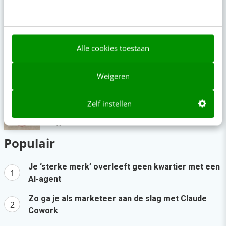
te veel
gisteren
·
6 min
·
AI-content rankt pas als je iets te zeggen
Alle cookies toestaan
hebt
4 aug 2026
·
6 min
·
Weigeren
AI-labels: wanneer zijn ze verplicht,
Zelf instellen
verstandig of overbodig?
4 aug 2026
·
5 min
·
Populair
Je ‘sterke merk’ overleeft geen kwartier met een
AI-agent
Zo ga je als marketeer aan de slag met Claude
Cowork