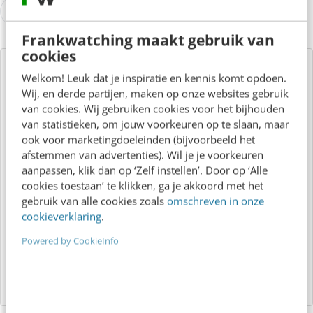
0 reacties - Plaats als eerste een reactie!
Frankwatching maakt gebruik van
cookies
Over de auteur
Welkom! Leuk dat je inspiratie en kennis komt opdoen.
Wij, en derde partijen, maken op onze websites gebruik
van cookies. Wij gebruiken cookies voor het bijhouden
Redactie Frankwatching
van
van statistieken, om jouw voorkeuren op te slaan, maar
ook voor marketingdoeleinden (bijvoorbeeld het
Frankwatching
afstemmen van advertenties). Wil je je voorkeuren
Dit artikel is geschreven door de
aanpassen, klik dan op ‘Zelf instellen’. Door op ‘Alle
redactie van Frankwatching. Ook
cookies toestaan’ te klikken, ga je akkoord met het
gebruik van alle cookies zoals
omschreven in onze
schrijven voor Frankwatching? Hier
cookieverklaring
.
lees je er meer over.
Powered by CookieInfo