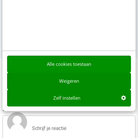
Canva met AI
sep
Training
01
Laatste plekken
Alle cookies toestaan
Weigeren
Reacties
Zelf instellen
Je e-mailadres wordt niet gepubliceerd.
Vereiste velden zijn
gemarkeerd met
*