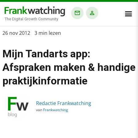
The Digital Growth Community
Home
26 nov 2012
3 min lezen
›
Mijn Tandarts app:
Blog
›
Afspraken maken & handige
Alle artikelen
praktijkinformatie
›
Mijn Tandarts app: Afspraken maken & handige praktijkinformat
Redactie Frankwatching
van
Frankwatching