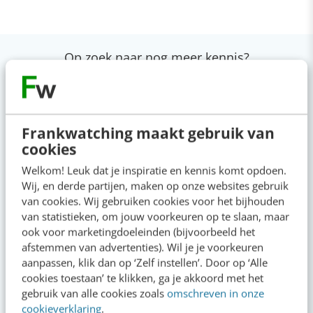
Op zoek naar nog meer kennis?
Actueel
Frankwatching maakt gebruik van
cookies
Reflecteer met AI: 5 vragen die je een betere
Welkom! Leuk dat je inspiratie en kennis komt opdoen.
marketeer maken
Wij, en derde partijen, maken op onze websites gebruik
09:00
·
3 min
·
van cookies. Wij gebruiken cookies voor het bijhouden
van statistieken, om jouw voorkeuren op te slaan, maar
ook voor marketingdoeleinden (bijvoorbeeld het
Je merk opleveren? Waarom een PDF niet
afstemmen van advertenties). Wil je je voorkeuren
meer genoeg is
aanpassen, klik dan op ‘Zelf instellen’. Door op ‘Alle
gisteren
·
5 min
·
cookies toestaan’ te klikken, ga je akkoord met het
gebruik van alle cookies zoals
omschreven in onze
cookieverklaring
.
Geef structuur aan je content met een