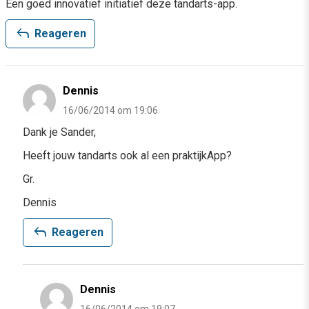
Een goed innovatief initiatief deze tandarts-app.
reply
Reageren
Dennis
16/06/2014 om 19:06
Dank je Sander,
Heeft jouw tandarts ook al een praktijkApp?
Gr.
Dennis
reply
Reageren
Dennis