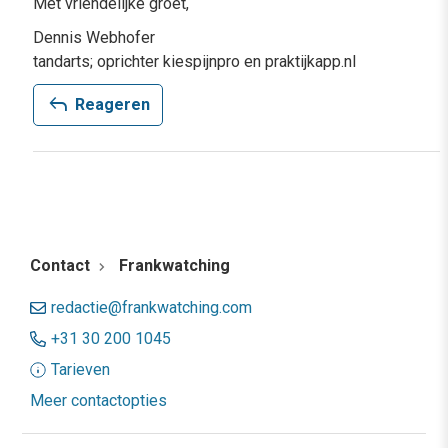
Met vriendelijke groet,
Dennis Webhofer
tandarts; oprichter kiespijnpro en praktijkapp.nl
reply
Reageren
Contact
Frankwatching
redactie@frankwatching.com
+31 30 200 1045
Tarieven
Meer contactopties