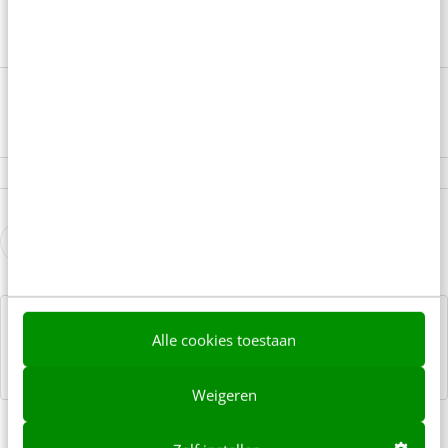
organisatie past!
Meer info
0 reacties - Plaats als eerste een reactie!
Over de auteurs
Alle cookies toestaan
Weigeren