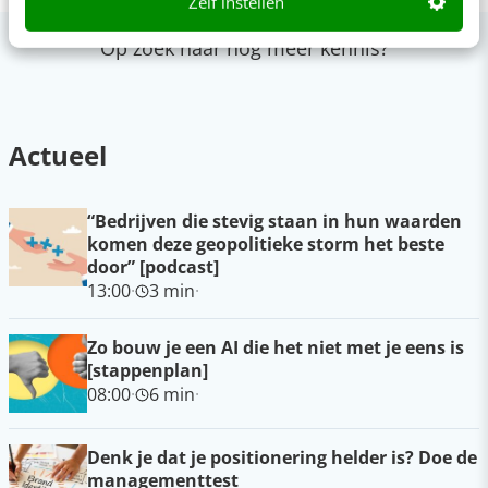
Zelf instellen
Op zoek naar nog meer kennis?
Actueel
“Bedrijven die stevig staan in hun waarden
komen deze geopolitieke storm het beste
door” [podcast]
13:00
·
3 min
·
Zo bouw je een AI die het niet met je eens is
[stappenplan]
08:00
·
6 min
·
Denk je dat je positionering helder is? Doe de
managementtest