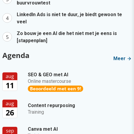
buurvrouwtest
LinkedIn Ads is niet te duur, je biedt gewoon te
veel
Zo bouw je een AI die het niet met je eens is
[stappenplan]
Agenda
Meer
SEO & GEO met AI
aug
Online mastercourse
11
Beoordeeld met een 9!
aug
Content repurposing
26
Training
Canva met AI
sep