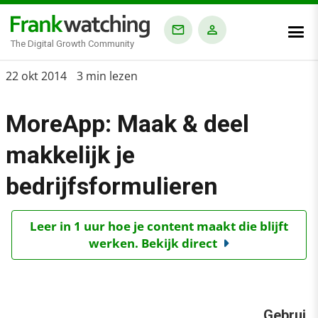
The Digital Growth Community
Home
22 okt 2014
3 min lezen
›
MoreApp: Maak & deel
Blog
›
makkelijk je
Alle artikelen
bedrijfsformulieren
›
MoreApp: Maak & deel makkelijk je bedrijfsformulieren
Leer in 1 uur hoe je content maakt die blijft
werken. Bekijk direct
Gebrui