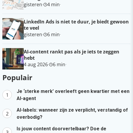
gisteren
·
4 min
·
LinkedIn Ads is niet te duur, je biedt gewoon
te veel
gisteren
·
6 min
·
AI-content rankt pas als je iets te zeggen
hebt
4 aug 2026
·
6 min
·
Populair
Je ‘sterke merk’ overleeft geen kwartier met een
AI-agent
AI-labels: wanneer zijn ze verplicht, verstandig of
overbodig?
Is jouw content doorvertelbaar? Doe de