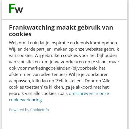
de
Acto Formulieren App
gelanceerd. De
klanten van Acto werken met een ‘kloon’ van
MoreApp die helemaal gerebrand is naar de
Frankwatching maakt gebruik van
eigen huisstijl. Acto is softwarespecialist voor
cookies
het bouwgerelateerde segment. Voor ons zijn
Welkom! Leuk dat je inspiratie en kennis komt opdoen.
Wij, en derde partijen, maken op onze websites gebruik
zij de belangrijkste partner in de
van cookies. Wij gebruiken cookies voor het bijhouden
installatiebranche met de grootste klanten. In
van statistieken, om jouw voorkeuren op te slaan, maar
die sector worden dagelijks nog veel te veel
ook voor marketingdoeleinden (bijvoorbeeld het
afstemmen van advertenties). Wil je je voorkeuren
inspecties, controles, werkbonnen en
aanpassen, klik dan op ‘Zelf instellen’. Door op ‘Alle
verslagen op papier ingevuld.
cookies toestaan’ te klikken, ga je akkoord met het
gebruik van alle cookies zoals
omschreven in onze
cookieverklaring
.
MoreApp naar Spanje
Powered by CookieInfo
Begin dit jaar maakten we bekend een
samenwerking aan te zijn gegaan met een