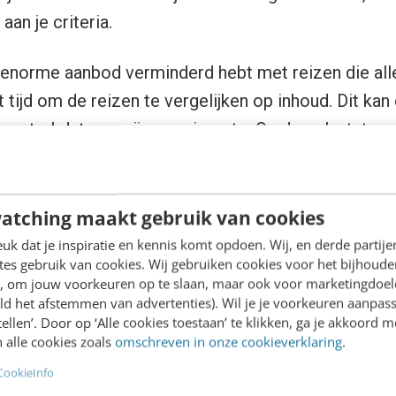
aan je criteria.
t enorme aanbod verminderd hebt met reizen die al
 tijd om de reizen te vergelijken op inhoud. Dit ka
vertrekdatum, prijs en reisroute. Op deze laatste m
aar vergelijken, zónder eerst met kleurpotloden aan
es’ zie je de routes van de gevonden reizen overzich
es de verschillen tussen de reizen kunt bekijken.”
atching maakt gebruik van cookies
k dat je inspiratie en kennis komt opdoen. Wij, en derde partij
es gebruik van cookies. Wij gebruiken cookies voor het bijhoude
 belangrijkste facts?
en, om jouw voorkeuren op te slaan, maar ook voor marketingdoe
ld het afstemmen van advertenties). Wil je je voorkeuren aanpass
stellen’. Door op ‘Alle cookies toestaan’ te klikken, ga je akkoord m
den hard werken heb ik besloten om de site te lanc
 alle cookies zoals
omschreven in onze cookieverklaring
.
ook op dit moment is het al een erg waardevolle sit
CookieInfo
n. Daarnaast geloof ik in relatief snel een concept