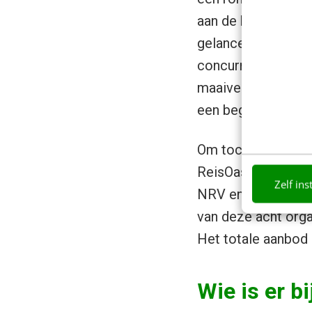
aan de hand van fe
gelanceerd is, is h
concurrentie. Met 
maaiveld uitsteekt
een begrip wordt.
Om toch wat statis
ReisOase.nl. Alle 
Zelf ins
NRV en Fox Vakant
van deze acht orga
Het totale aanbod 
Wie is er b