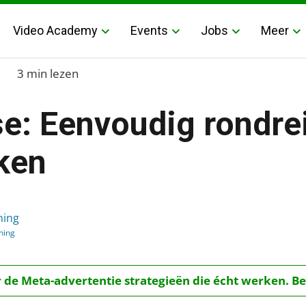
Video Academy
Events
Jobs
Meer
0
3 min lezen
e: Eenvoudig rondre
jken
dreizen vergelijken
hing
hing
r de Meta-advertentie strategieën die écht werken. Be