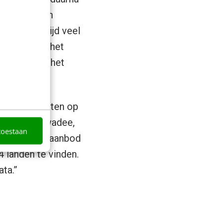
 kortgeleden
d is er altijd veel
n dat boven het
ertellen en het
ers aangesloten op
as, SNP, Sawadee,
toestaan
worden. Het aanbod
 landen te vinden.
ta.”