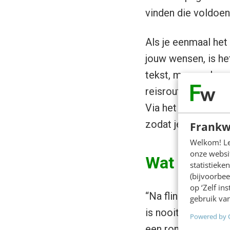
vinden die voldoen 
Als je eenmaal he
jouw wensen, is het
tekst, maar ook op 
reisroutes met elk
Via het tabje ‘Rout
zodat je heel preci
Frankw
Welkom! Leu
onze websit
Wat zijn de
statistiek
(bijvoorbee
op ‘Zelf in
“Na flink wat maan
gebruik van
is nooit af, maar 
Powered by 
een rondreis zoeke