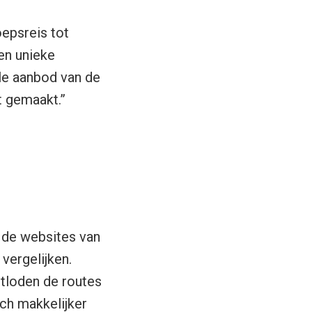
epsreis tot
een unieke
ele aanbod van de
t gemaakt.”
k de websites van
vergelijken.
otloden de routes
och makkelijker