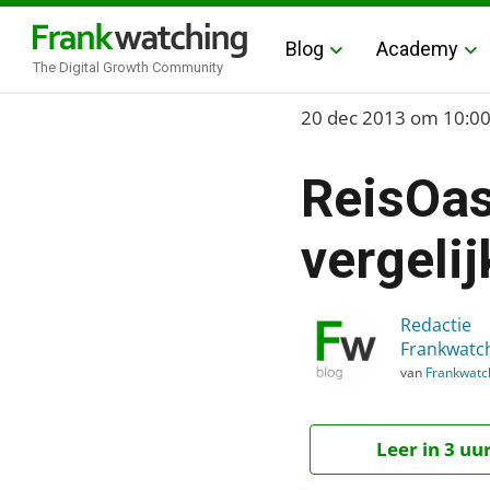
Blog
Academy
The Digital Growth Community
Home
20 dec 2013
om 10:0
›
ReisOas
Blog
›
vergeli
Alle artikelen
›
Redactie
ReisOase: Eenvoudig ron
Frankwatc
van
Frankwatc
Leer in 3 uu