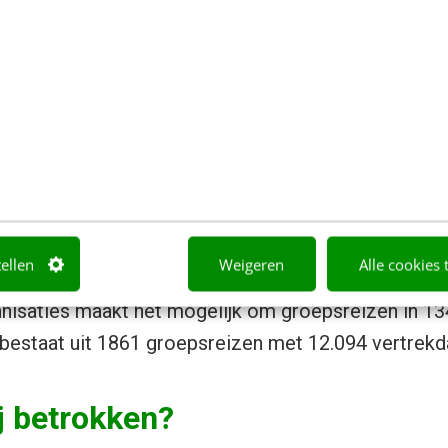
edback de site doorontwikkelen. Aangezien de site
et aantal bezoekers nog nietszeggend. In de reiswerel
ReisOase hoop ik echter een product neer te zette
, zodat bezoekers het aan vrienden en familie doorv
tieken te noemen: momenteel zijn er acht aanbied
groepsreizen van Djoser, Shoestring, Koning Aap, Kr
tellen
Weigeren
Alle cookies 
ies kunnen tot in detail doorzocht en vergeleken 
nisaties maakt het mogelijk om groepsreizen in 134
bestaat uit 1861 groepsreizen met 12.094 vertrekda
ij betrokken?