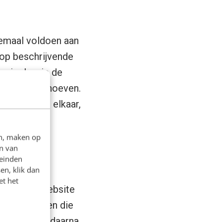
lemaal voldoen aan
n op beschrijvende
anier kan je de
 de slag te hoeven.
telijk naast elkaar,
en, maken op
n van
leinden
en, klik dan
et het
eren. Een website
e voor mensen die
 lanceren en daarna