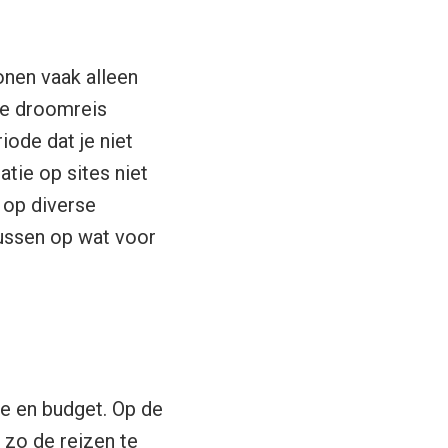
onen vaak alleen
 je droomreis
iode dat je niet
tie op sites niet
 op diverse
cussen op wat voor
de en budget. Op de
m zo de reizen te