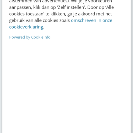
afstemmen van advertenties). Wil je je voorkeuren
aanpassen, klik dan op ‘Zelf instellen’. Door op ‘Alle
Op zoek naar nog meer kennis?
cookies toestaan’ te klikken, ga je akkoord met het
gebruik van alle cookies zoals
omschreven in onze
cookieverklaring
.
Actueel
Powered by CookieInfo
Reflecteer met AI: 5 vragen die je een betere
marketeer maken
09:00
·
3 min
·
Je merk opleveren? Waarom een PDF niet
meer genoeg is
gisteren
·
5 min
·
Geef structuur aan je content met een
contentbibliotheek [5 stappen]
gisteren
·
4 min
·