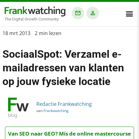
The Digital Growth Community
Home
18 mrt 2013
2 min lezen
›
SociaalSpot: Verzamel e-
Blog
›
mailadressen van klanten
Alle artikelen
op jouw fysieke locatie
›
SociaalSpot: Verzamel e-mailadressen van klanten op jouw fysi
Redactie Frankwatching
van
Frankwatching
Van SEO naar GEO? Mis de online mastercourse