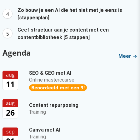
Zo bouw je een AI die het niet met je eens is
[stappenplan]
Geef structuur aan je content met een
contentbibliotheek [5 stappen]
Agenda
Meer
SEO & GEO met AI
aug
Online mastercourse
11
Beoordeeld met een 9!
aug
Content repurposing
26
Training
Canva met AI
sep
Training