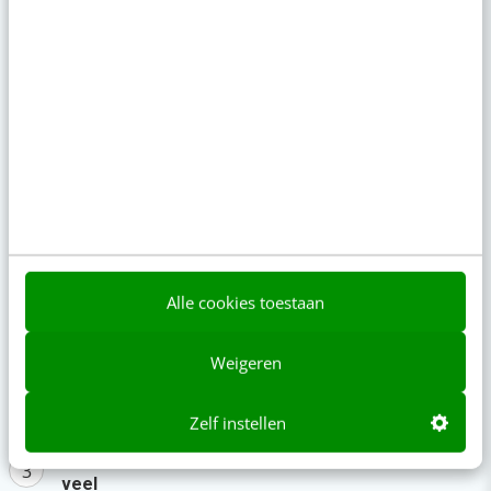
“Bedrijven die stevig staan in hun waarden
komen deze geopolitieke storm het beste
door” [podcast]
6 aug 2026
·
3 min
·
Zo bouw je een AI die het niet met je eens is
[stappenplan]
6 aug 2026
·
6 min
·
Populair
Alle cookies toestaan
Je ‘sterke merk’ overleeft geen kwartier met een
AI-agent
Weigeren
AI-labels: wanneer zijn ze verplicht, verstandig of
overbodig?
Zelf instellen
LinkedIn Ads is niet te duur, je biedt gewoon te
veel