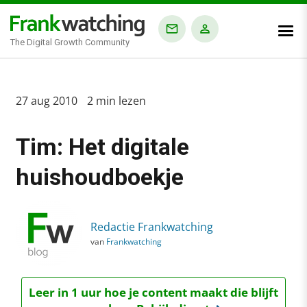
The Digital Growth Community
Home
27 aug 2010
2 min lezen
›
Tim: Het digitale
Blog
›
huishoudboekje
Tim: Het digitale huishoudboekje
Redactie Frankwatching
van
Frankwatching
Leer in 1 uur hoe je content maakt die blijft