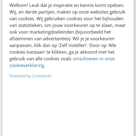
Agenda
Meer
Welkom! Leuk dat je inspiratie en kennis komt opdoen.
Wij, en derde partijen, maken op onze websites gebruik
van cookies. Wij gebruiken cookies voor het bijhouden
SEO & GEO met AI
aug
van statistieken, om jouw voorkeuren op te slaan, maar
Online mastercourse
11
ook voor marketingdoeleinden (bijvoorbeeld het
Beoordeeld met een 9!
afstemmen van advertenties). Wil je je voorkeuren
aanpassen, klik dan op ‘Zelf instellen’. Door op ‘Alle
aug
Content repurposing
cookies toestaan’ te klikken, ga je akkoord met het
26
Training
gebruik van alle cookies zoals
omschreven in onze
cookieverklaring
.
Canva met AI
Powered by CookieInfo
sep
Training
01
Laatste plekken
Events
Meer
sep
Conversational Conference
17
Event
·
Jaarbeurs Utrecht