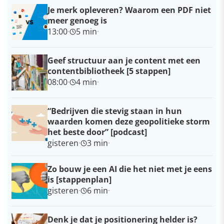
Je merk opleveren? Waarom een PDF niet
meer genoeg is
13:00
·
5 min
·
Geef structuur aan je content met een
contentbibliotheek [5 stappen]
08:00
·
4 min
·
“Bedrijven die stevig staan in hun
waarden komen deze geopolitieke storm
het beste door” [podcast]
gisteren
·
3 min
·
Zo bouw je een AI die het niet met je eens
is [stappenplan]
gisteren
·
6 min
·
Denk je dat je positionering helder is?