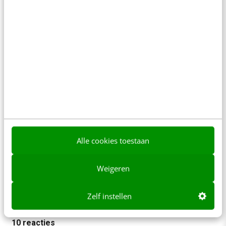
We wijzen je op ons
privacybeleid
en onze
voorwaarden
.
Naam
*
E-mail
*
Alle cookies toestaan
Weigeren
Zelf instellen
10 reacties