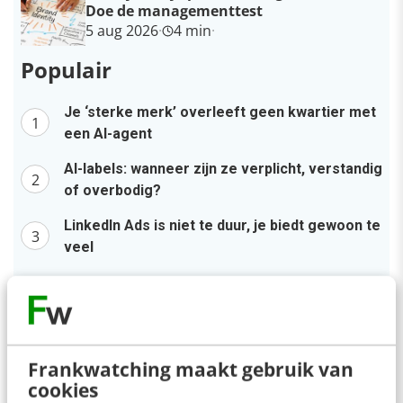
Doe de managementtest
5 aug 2026
·
4 min
·
Populair
Je ‘sterke merk’ overleeft geen kwartier met
een AI-agent
AI-labels: wanneer zijn ze verplicht, verstandig
of overbodig?
LinkedIn Ads is niet te duur, je biedt gewoon te
veel
Zo bouw je een AI die het niet met je eens is
[stappenplan]
Millennials aan je binden? Start met één
eerlijke zin
Frankwatching maakt gebruik van
cookies