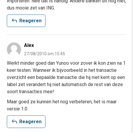
importeren. Nee dat is handig. Andere banken dit nog niet,
dus mooie zet van ING.
reply
Reageren
Alex
27/08/2010 om 15:45
Werkt minder goed dan Yunoo voor zover ik kon zien na 1
keer testen. Wanneer ik bijvoorbeeld in het transactie
overzicht een bepaalde transactie die hij niet kent op een
label zet verandert hij niet automatisch de rest van deze
soort transacties mee!
Maar goed ze kunnen het nog verbeteren, het is maar
versie 1.0
reply
Reageren