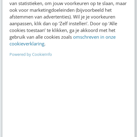
van statistieken, om jouw voorkeuren op te slaan, maar
“Bedrijven die stevig staan in hun waarden
ook voor marketingdoeleinden (bijvoorbeeld het
komen deze geopolitieke storm het beste
afstemmen van advertenties). Wil je je voorkeuren
door” [podcast]
aanpassen, klik dan op ‘Zelf instellen’. Door op ‘Alle
gisteren
·
3 min
·
cookies toestaan’ te klikken, ga je akkoord met het
gebruik van alle cookies zoals
omschreven in onze
Zo bouw je een AI die het niet met je eens is
cookieverklaring
.
[stappenplan]
gisteren
·
6 min
·
Powered by CookieInfo
Denk je dat je positionering helder is? Doe de
managementtest
5 aug 2026
·
4 min
·
LinkedIn Ads is niet te duur, je biedt gewoon
te veel
5 aug 2026
·
6 min
·
Populair