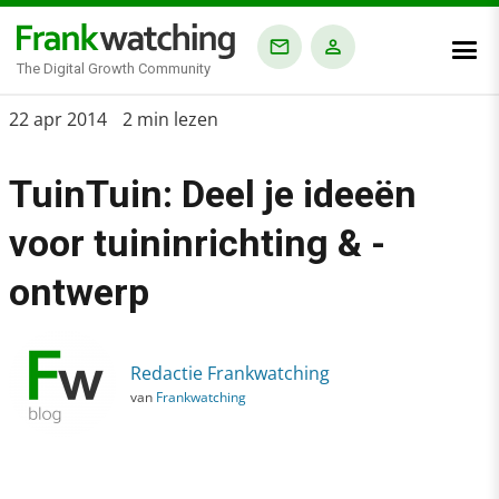
The Digital Growth Community
Home
22 apr 2014
2 min lezen
›
TuinTuin: Deel je ideeën
Blog
›
voor tuininrichting & -
Alle artikelen
ontwerp
›
TuinTuin: Deel je ideeën voor tuininrichting & -ontwerp
Redactie Frankwatching
van
Frankwatching