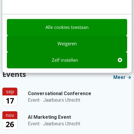
Beoordeeld met een 9!
aug
Content repurposing
26
Training
Alle cookies toestaan
Canva met AI
Weigeren
sep
Training
01
Laatste plekken
Zelf instellen
Events
Meer
sep
Conversational Conference
17
Event
·
Jaarbeurs Utrecht
nov
AI Marketing Event
26
Event
·
Jaarbeurs Utrecht