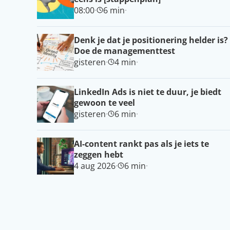
08:00
·
6 min
·
Denk je dat je positionering helder is?
Doe de managementtest
gisteren
·
4 min
·
LinkedIn Ads is niet te duur, je biedt
gewoon te veel
gisteren
·
6 min
·
AI-content rankt pas als je iets te
zeggen hebt
4 aug 2026
·
6 min
·