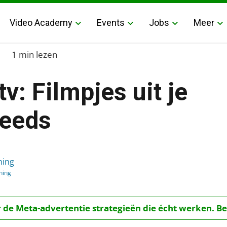
Video Academy
Events
Jobs
Meer
1 min lezen
v: Filmpjes uit je
feeds
e Twitterfeeds
hing
hing
r de Meta-advertentie strategieën die écht werken. Be