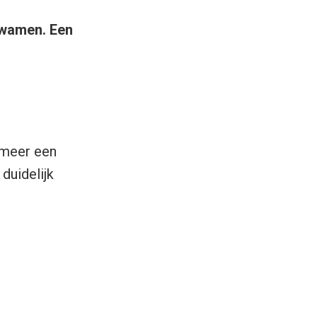
kwamen. Een
t meer een
 duidelijk