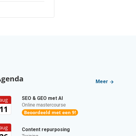
Agenda
Meer
SEO & GEO met AI
aug
Online mastercourse
11
Beoordeeld met een 9!
aug
Content repurposing