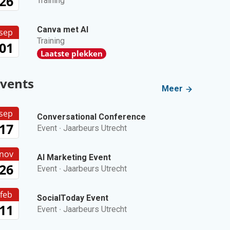
26
Training
Canva met AI
sep
Training
01
Laatste plekken
vents
Meer
sep
Conversational Conference
17
Event
·
Jaarbeurs Utrecht
nov
AI Marketing Event
26
Event
·
Jaarbeurs Utrecht
feb
SocialToday Event
11
Event
·
Jaarbeurs Utrecht