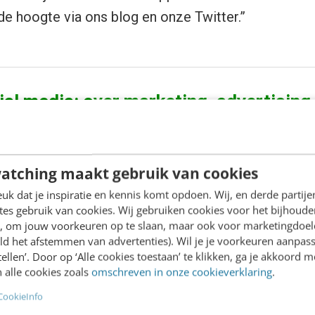
de hoogte via ons blog en onze Twitter.”
ial media: over marketing, advertising
 social strategie opzetten? En nieuwe leads
via kanalen als Instagram, Facebook en
atching maakt gebruik van cookies
6 dagen de basis van socialmedia-marketing,
k dat je inspiratie en kennis komt opdoen. Wij, en derde partij
alytics in onze opleiding Social media.
es gebruik van cookies. Wij gebruiken cookies voor het bijhoude
dvatten om de juiste social KPI´s te
en, om jouw voorkeuren op te slaan, maar ook voor marketingdoe
ld het afstemmen van advertenties). Wil je je voorkeuren aanpass
amsbekendheid en bereik te vergroten (zowel
stellen’. Door op ‘Alle cookies toestaan’ te klikken, ga je akkoord m
) en je resultaten te meten en interpreteren.
Meer w
 alle cookies zoals
omschreven in onze cookieverklaring
.
CookieInfo