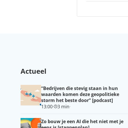
Actueel
“Bedrijven die stevig staan in hun
waarden komen deze geopolitieke
storm het beste door” [podcast]
13:00
·
3 min
·
Zo bouw je een AI die het niet met je
eens is [stappenplan]