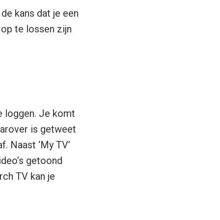
 de kans dat je een
op te lossen zijn
e loggen. Je komt
aarover is getweet
af. Naast ‘My TV’
video’s getoond
rch TV kan je