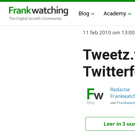
Blog
Academy
The Digital Growth Community
Home
11 feb 2010
om 13:00
›
Tweetz.t
Blog
›
Twitter
Tweetz.tv: Filmpjes uit j
Redactie
Frankwatc
van
Frankwatc
Leer in 3 uu