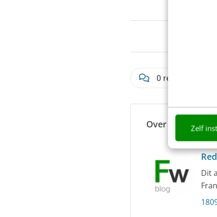
0 reacties - Plaa
Over de auteur
Zelf ins
Red
Dit 
Fran
1809