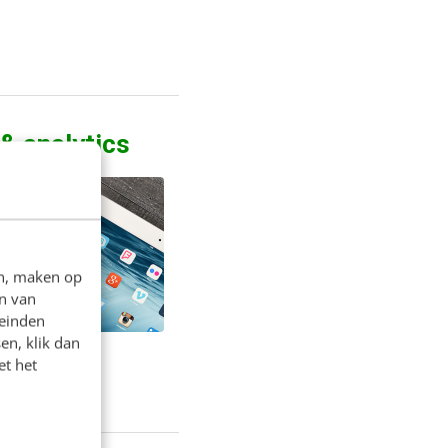
 & analytics
en, maken op
n van
leinden
en, klik dan
et het
eten?