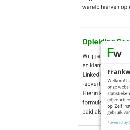
wereld hiervan op 
Opleiding Soc
Wil jij een sterke
en klanten vinden 
Frankw
LinkedIn? Leer in 
Welkom! Leu
-advertising en -an
onze websit
Hierin krijg je han
statistiek
(bijvoorbee
formuleren, je na
op ‘Zelf in
paid als organisch
gebruik van
Powered by 