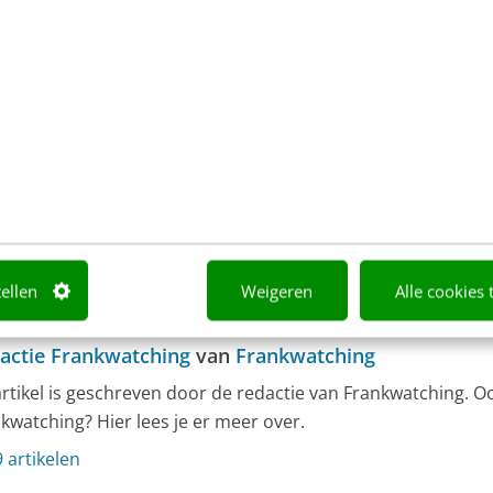
ts als eerste een reactie!
tellen
Weigeren
Alle cookies 
actie Frankwatching
van
Frankwatching
artikel is geschreven door de redactie van Frankwatching. O
kwatching? Hier lees je er meer over.
 artikelen