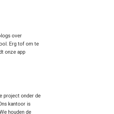
 blogs over
ol. Erg tof om te
dt onze app
te project onder de
Ons kantoor is
. We houden de