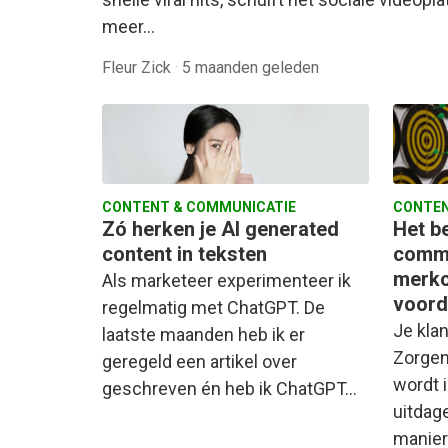
meer…
Fleur Zick
·
5 maanden geleden
CONTENT & COMMUNICATIE
CONTEN
Zó herken je AI generated
Het b
content in teksten
commu
merkc
Als marketeer experimenteer ik
voord
regelmatig met ChatGPT. De
Je klan
laatste maanden heb ik er
Zorgen
geregeld een artikel over
wordt 
geschreven én heb ik ChatGPT…
uitdag
manie