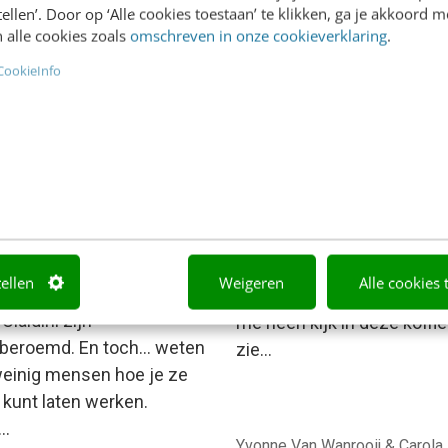
stellen’. Door op ‘Alle cookies toestaan’ te klikken, ga je akkoord m
 alle cookies zoals
omschreven in onze cookieverklaring
.
 Pijler
·
5 jaar geleden
Kim Pot
·
6 jaar geleden
CookieInfo
ONTACT & CX
MARKETING
tentie: zo laat je dit
In 5 stappen naar een
pe van Cialdini voor je
herkenbare bedrijfsiden
en
Als we aan onze tweede ko
tellen
Weigeren
Alle cookies 
rtuigingsprincipes van
toe zijn, valt het me op. Al
Cialdini zijn
me heen kijk in deze koffie
beroemd. En toch… weten
zie…
einig mensen hoe je ze
 kunt laten werken.
l…
Yvonne Van Wanrooij & Carola