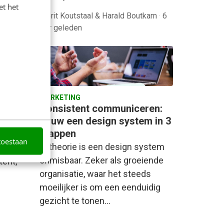
et het
Merit Koutstaal & Harald Boutkam
·
6
jaar geleden
MARKETING
Consistent communiceren:
titeit
bouw een design system in 3
stappen
ffie
toestaan
In theorie is een design system
s ik om
onmisbaar. Zeker als groeiende
tent,
organisatie, waar het steeds
moeilijker is om een eenduidig
gezicht te tonen…