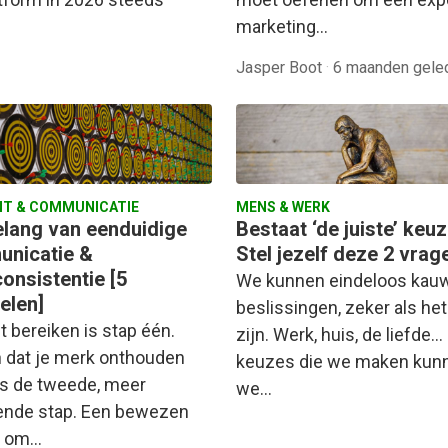
marketing…
Jasper Boot
·
6 maanden gele
T & COMMUNICATIE
MENS & WERK
elang van eenduidige
Bestaat ‘de juiste’ keu
nicatie &
Stel jezelf deze 2 vrag
onsistentie [5
We kunnen eindeloos kau
elen]
beslissingen, zeker als het
t bereiken is stap één.
zijn. Werk, huis, de liefde...
 dat je merk onthouden
keuzes die we maken kun
is de tweede, meer
we…
ende stap. Een bewezen
r om…