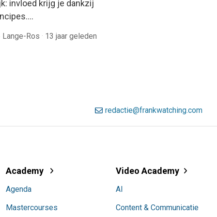
jk: invloed krijg je dankzij
incipes.…
e Lange-Ros
·
13 jaar geleden
redactie@frankwatching.com
Academy
Video Academy
Agenda
AI
Mastercourses
Content & Communicatie