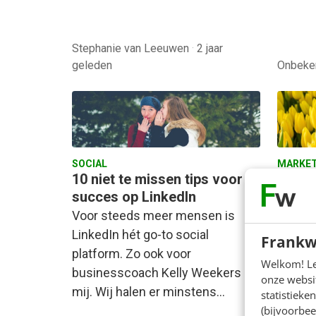
Stephanie van Leeuwen
·
2 jaar
geleden
Onbek
SOCIAL
MARKET
10 niet te missen tips voor
Stop 
succes op LinkedIn
geloo
willen
Voor steeds meer mensen is
Column
LinkedIn hét go-to social
Frankw
of ik 
platform. Zo ook voor
Welkom! Leu
belang
businesscoach Kelly Weekers en
onze websit
en zic
mij. Wij halen er minstens…
statistiek
(bijvoorbee