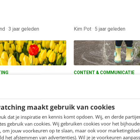
end
·
3 jaar geleden
Kim Pot
·
5 jaar geleden
ING
CONTENT & COMMUNICATIE
eens met almaar uniek,
Creatieve content? La
fwaardig en zichtbaar
7 regels aan je laars
 zijn
We willen creatieve conten
 - Er gaat geen dag voorbij
maken, dat neem ik tenmi
atching maakt gebruik van cookies
hoor ondernemers over het
voor het gemak maar even
k dat je inspiratie en kennis komt opdoen. Wij, en derde partij
 van uniek, geloofwaardig
Toch laten we ons vaak b
es gebruik van cookies. Wij gebruiken cookies voor het bijhoude
htbaar zijn. Man man…
door…
en, om jouw voorkeuren op te slaan, maar ook voor marketingdoe
ld het afstemmen van advertenties). Wil je je voorkeuren aanpass