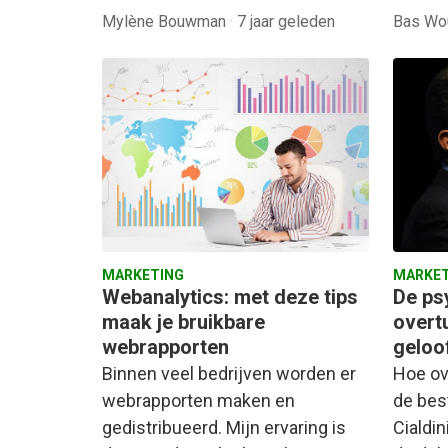
Mylène Bouwman
·
7 jaar geleden
Bas Wo
MARKETING
MARKET
Webanalytics: met deze tips
De ps
maak je bruikbare
overt
webrapporten
geloo
Binnen veel bedrijven worden er
Hoe ov
webrapporten maken en
de best
gedistribueerd. Mijn ervaring is
Cialdin