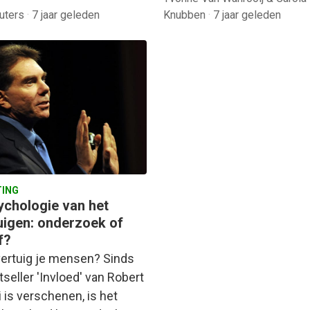
uters
·
7 jaar geleden
Knubben
·
7 jaar geleden
ING
ychologie van het
uigen: onderzoek of
f?
ertuig je mensen? Sinds
seller 'Invloed' van Robert
i is verschenen, is het