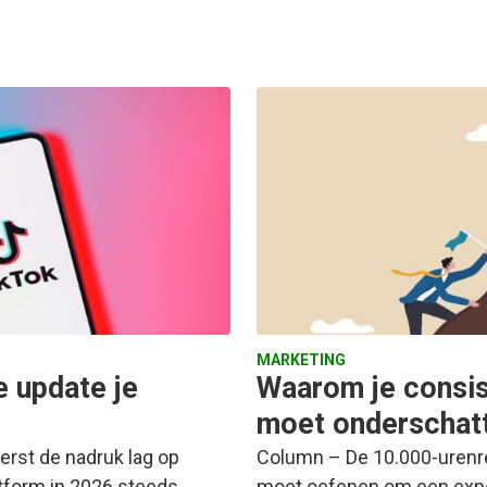
MARKETING
 update je
Waarom je consist
moet onderschat
eerst de nadruk lag op
Column – De 10.000-urenre
latform in 2026 steeds
moet oefenen om een exper