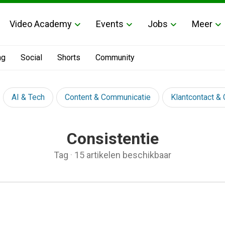
Video Academy
Events
Jobs
Meer
ng
Social
Shorts
Community
AI & Tech
Content & Communicatie
Klantcontact &
Consistentie
Tag
·
15 artikelen beschikbaar