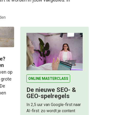
den
ze?
en
wen op
 grote
ONLINE MASTERCLASS
 De
De nieuwe SEO- &
nen
GEO-spelregels
In 2,5 uur van Google-first naar
AI-first: zo wordt je content