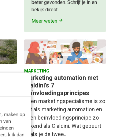
beter gevonden. Schrijf je in en
bekijk direct.
Meer weten
MARKETING
p deze
Marketing automation met
Cialdini’s 7
beïnvloedingsprincipes
t
Geen marketingspecialisme is zo
nste
hot als marketing automation en
 aan.
en, maken op
geen beïnvloedingsprincipe zo
eperken
n van
bekend als Cialdini. Wat gebeurt
leinden
er als je de twee…
en, klik dan