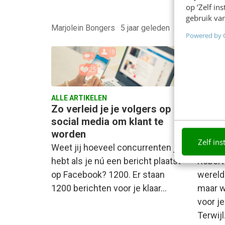
op ‘Zelf in
gebruik van
Marjolein Bongers
·
5 jaar geleden
Marieke
Powered by 
ALLE ARTIKELEN
KLANTC
Zo verleid je je volgers op
Consis
social media om klant te
princi
worden
werk
Zelf ins
Weet jij hoeveel concurrenten je
De ove
hebt als je nú een bericht plaatst
Robert 
op Facebook? 1200. Er staan
wereld
1200 berichten voor je klaar…
maar w
voor je
Terwij