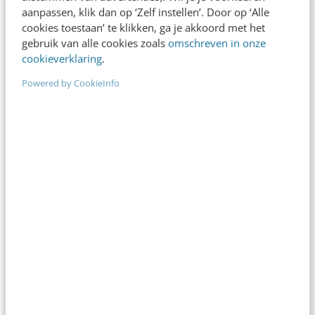
aanpassen, klik dan op ‘Zelf instellen’. Door op ‘Alle
cookies toestaan’ te klikken, ga je akkoord met het
gebruik van alle cookies zoals
omschreven in onze
cookieverklaring
.
Powered by CookieInfo
MARKETING
De locatie maakt de app
Kent u ze nog, de gouden oude marketing P’s;
product, prijs, plaats en promotie? Met de komst
van internet leek de “plaats”…
Lieke Muller
·
14 jaar geleden