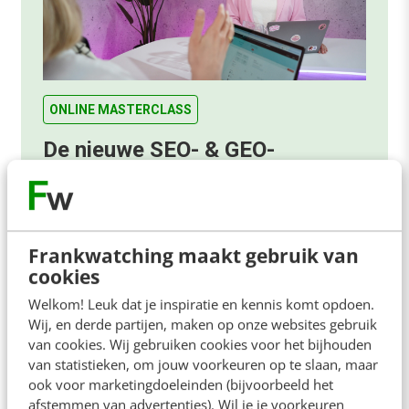
ONLINE MASTERCLASS
De nieuwe SEO- & GEO-
spelregels
In 2,5 uur van Google-first naar AI-first: zo wordt je
content beter gevonden. Schrijf je in en bekijk
direct.
Frankwatching maakt gebruik van
cookies
Meer weten
Welkom! Leuk dat je inspiratie en kennis komt opdoen.
Wij, en derde partijen, maken op onze websites gebruik
van cookies. Wij gebruiken cookies voor het bijhouden
van statistieken, om jouw voorkeuren op te slaan, maar
ook voor marketingdoeleinden (bijvoorbeeld het
afstemmen van advertenties). Wil je je voorkeuren