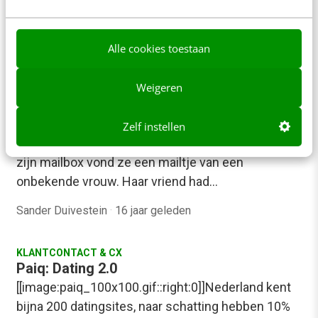
Alle cookies toestaan
Weigeren
ALLE ARTIKELEN
Een tweede liefde
Zelf instellen
Een vriendin van mij heeft haar vriend betrapt. In
zijn mailbox vond ze een mailtje van een
onbekende vrouw. Haar vriend had…
Sander Duivestein
·
16 jaar geleden
KLANTCONTACT & CX
Paiq: Dating 2.0
[[image:paiq_100x100.gif::right:0]]Nederland kent
bijna 200 datingsites, naar schatting hebben 10%