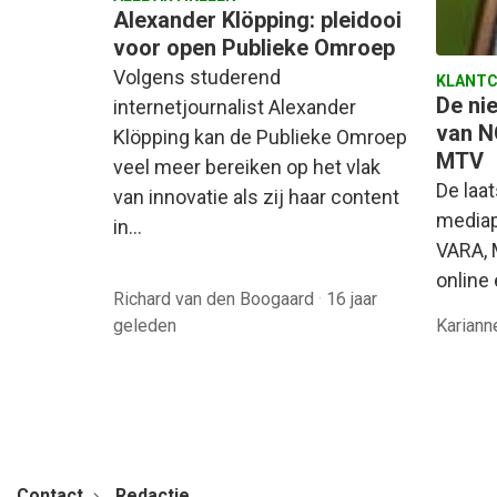
Alexander Klöpping: pleidooi
voor open Publieke Omroep
Volgens studerend
KLANTC
De ni
internetjournalist Alexander
van N
Klöpping kan de Publieke Omroep
MTV
veel meer bereiken op het vlak
De laa
van innovatie als zij haar content
mediap
in…
VARA, 
online
Richard van den Boogaard
·
16 jaar
geleden
Karian
Contact
Redactie