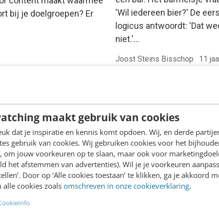
oor content maakt waarmee
'Wil iedereen bier?' De eer
rt bij je doelgroepen? Er
logicus antwoordt: 'Dat wee
niet.'…
Joost Steins Bisschop
·
11 jaa
erhoeven
·
11 jaar geleden
geleden
atching maakt gebruik van cookies
k dat je inspiratie en kennis komt opdoen. Wij, en derde partij
es gebruik van cookies. Wij gebruiken cookies voor het bijhoude
en, om jouw voorkeuren op te slaan, maar ook voor marketingdoe
ld het afstemmen van advertenties). Wil je je voorkeuren aanpass
stellen’. Door op ‘Alle cookies toestaan’ te klikken, ga je akkoord m
 alle cookies zoals
omschreven in onze cookieverklaring
.
ONTACT & CX
CookieInfo
 Glass: bril voor
MARKETING