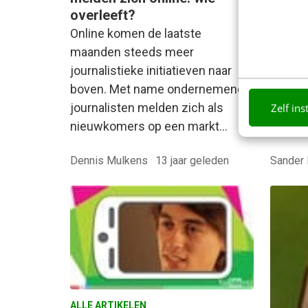
nerds 
overleeft?
Mijn c
Online komen de laatste
attend
maanden steeds meer
een fr
journalistieke initiatieven naar
De Wer
boven. Met name ondernemende
was…
journalisten melden zich als
Zelf ins
nieuwkomers op een markt…
Dennis Mulkens
·
13 jaar geleden
Sander 
ALLE ARTIKELEN