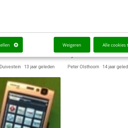
of niet?
Second screen: Vara wi
voorop lopen
ollega Thomas van Manen
eerde me vorige week op
In aanloop naar het Mediap
agment uit het programma
Jaarcongres heb ik divers
eld Draait Door. Te zien
ondernemers en experts
geïnterviewd over toepas
tellen
Weigeren
Alle cookies 
rondom het tweede scher
zijn de…
Duivestein
·
13 jaar geleden
Peter Olsthoorn
·
14 jaar gele