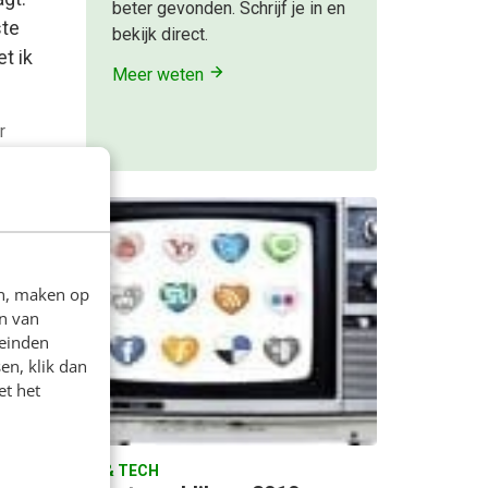
beter gevonden. Schrijf je in en
ste
bekijk direct.
t ik
Meer weten
r
en, maken op
n van
leinden
en, klik dan
et het
AI & TECH