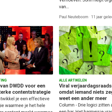
van…
Paul Neuteboom
·
11 jaar gel
ING
ALLE ARTIKELEN
s van DWDD voor een
Viral verjaardagsraads
sterke contentstrategie
omdat iemand niets ze
weet een ander meer
twikkel je een effectieve
Column - Drie logici zitten
gie waarmee je het hele
een bar. Het barmeisje vra