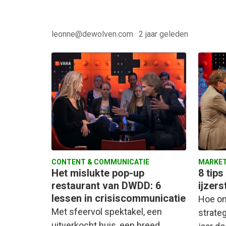
leonne@dewolven.com
·
2 jaar geleden
CONTENT & COMMUNICATIE
MARKET
Het mislukte pop-up
8 tip
restaurant van DWDD: 6
ijzer
lessen in crisiscommunicatie
Hoe on
Met sfeervol spektakel, een
strate
uitverkocht huis, een breed