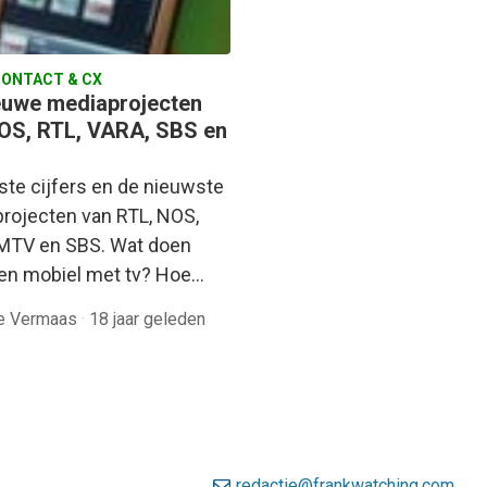
ONTACT & CX
euwe mediaprojecten
OS, RTL, VARA, SBS en
tste cijfers en de nieuwste
rojecten van RTL, NOS,
MTV en SBS. Wat doen
 en mobiel met tv? Hoe…
ne Vermaas
·
18 jaar geleden
redactie@frankwatching.com