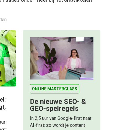
eden
ONLINE MASTERCLASS
el:
De nieuwe SEO- &
gt,
GEO-spelregels
In 2,5 uur van Google-first naar
 aan
AI-first: zo wordt je content
agt: