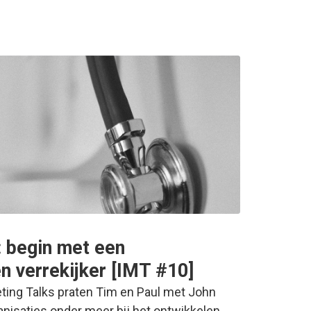
: begin met een
n verrekijker [IMT #10]
eting Talks praten Tim en Paul met John
nisaties onder meer bij het ontwikkelen