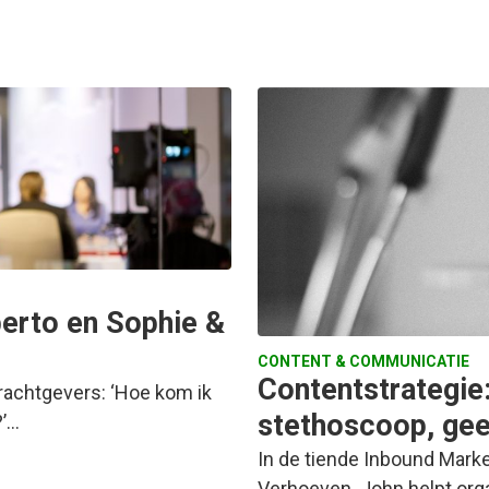
berto en Sophie &
CONTENT & COMMUNICATIE
Contentstrategie
drachtgevers: ‘Hoe kom ik
stethoscoop, gee
?’…
In de tiende Inbound Mark
Verhoeven. John helpt orga