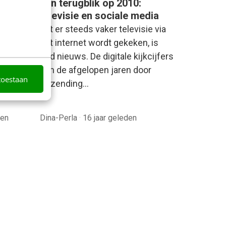
l
Een terugblik op 2010:
televisie en sociale media
ark
Dat er steeds vaker televisie via
e
het internet wordt gekeken, is
oud nieuws. De digitale kijkcijfers
singen
zijn de afgelopen jaren door
toestaan
m. Wat
Uitzending…
den
Dina-Perla
·
16 jaar geleden