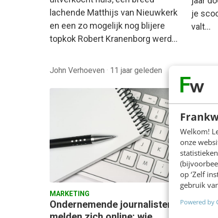
jaar d
lachende Matthijs van Nieuwkerk
je scoo
en een zo mogelijk nog blijere
valt…
topkok Robert Kranenborg werd…
John Verhoeven
·
11 jaar geleden
John V
Frankw
Welkom! Leu
onze websit
statistiek
(bijvoorbee
op ‘Zelf in
gebruik van
MARKETING
KLANTC
Powered by 
Ondernemende journalisten
Google
melden zich online: wie