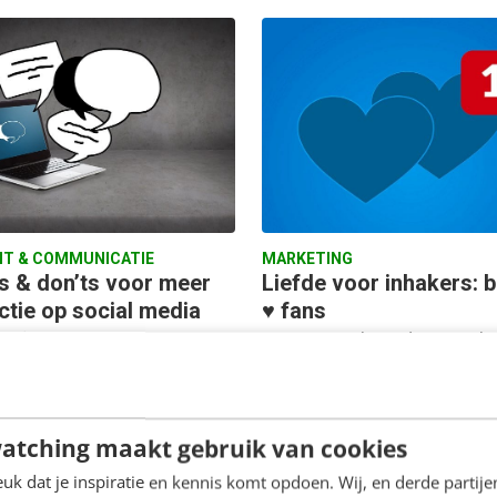
T & COMMUNICATIE
MARKETING
’s & don’ts voor meer
Liefde voor inhakers: 
ctie op social media
♥ fans
 is fijn, maar interactie is
Vorige week vrijdag was h
 Bedrijven weten maar al te
zover; de dag van de liefde,
t veel likes of kliks niet
de l'amour, Valentijnsdag!
opwegen tegen…
van de weinige dagen…
atching maakt gebruik van cookies
k dat je inspiratie en kennis komt opdoen. Wij, en derde partij