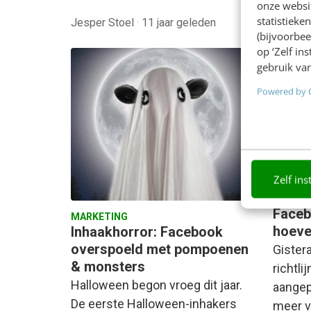
onze websit
Diederi
statistiek
Jesper Stoel
·
11 jaar geleden
gelede
(bijvoorbee
op ‘Zelf in
gebruik van
Powered by 
Zelf ins
MARKET
Faceb
MARKETING
hoeve
Inhaakhorror: Facebook
overspoeld met pompoenen
Gister
& monsters
richtl
Halloween begon vroeg dit jaar.
aangep
De eerste Halloween-inhakers
meer v