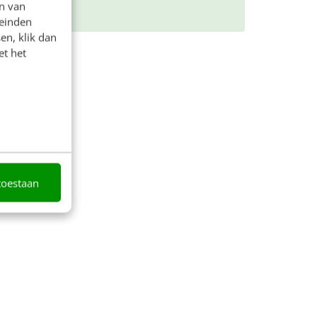
n van
leinden
en, klik dan
et het
toestaan