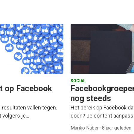
SOCIAL
nt op Facebook
Facebookgroepen:
nog steeds
 resultaten vallen tegen.
Het bereik op Facebook daal
t volgers je…
doen? Je content aanpasse
Mariko Naber
·
8 jaar geleden