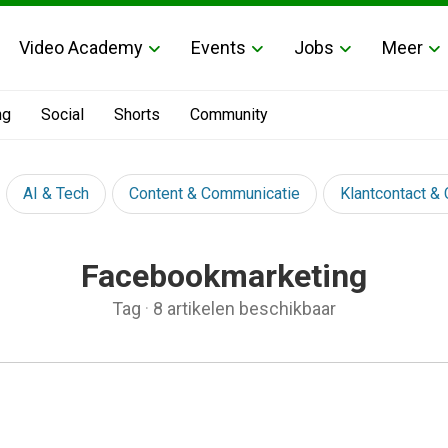
Video Academy
Events
Jobs
Meer
ng
Social
Shorts
Community
AI & Tech
Content & Communicatie
Klantcontact &
Facebookmarketing
Tag
·
8 artikelen beschikbaar