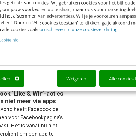
es gebruik van cookies. Wij gebruiken cookies voor het bijhoude
k Broekhuizen
·
12 jaar
en, om jouw voorkeuren op te slaan, maar ook voor marketingdoe
n
Lars Reimink
·
12 jaar geleden
ld het afstemmen van advertenties). Wil je je voorkeuren aanpass
stellen’. Door op ‘Alle cookies toestaan’ te klikken, ga je akkoord m
 alle cookies zoals
omschreven in onze cookieverklaring
.
CookieInfo
tellen
Weigeren
Alle cookies 
ING
ook ‘Like & Win’-acties
n niet meer via apps
avond heeft Facebook de
ijnen voor Facebookpagina’s
ast. Het is vanaf nu niet
erplicht om een app te