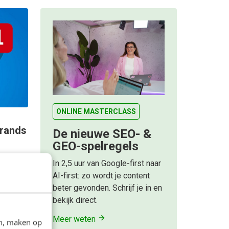
ONLINE MASTERCLASS
brands
De nieuwe SEO- &
GEO-spelregels
et weer
In 2,5 uur van Google-first naar
 le jour
AI-first: zo wordt je content
 Een
beter gevonden. Schrijf je in en
bekijk direct.
Meer weten
en, maken op