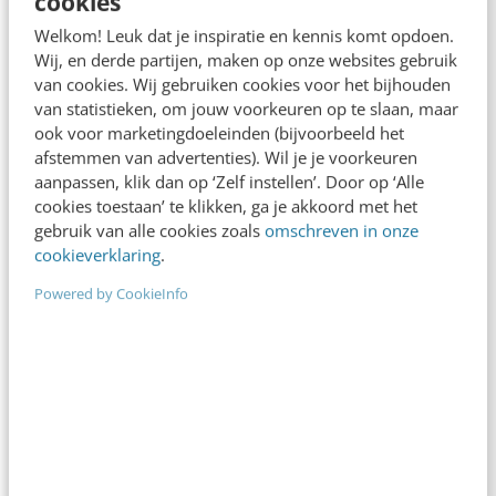
cookies
Welkom! Leuk dat je inspiratie en kennis komt opdoen.
Wij, en derde partijen, maken op onze websites gebruik
van cookies. Wij gebruiken cookies voor het bijhouden
van statistieken, om jouw voorkeuren op te slaan, maar
ook voor marketingdoeleinden (bijvoorbeeld het
afstemmen van advertenties). Wil je je voorkeuren
aanpassen, klik dan op ‘Zelf instellen’. Door op ‘Alle
cookies toestaan’ te klikken, ga je akkoord met het
gebruik van alle cookies zoals
omschreven in onze
ALLE ARTIKELEN
cookieverklaring
.
Semantic Web – Hoe werkt het nou echt?
The Semantic Web. Een term die regelmatig
Powered by CookieInfo
voorbij vliegt en verbonden wordt met de nieuwste
generatie web toepassingen. Met Semantic Web
technologie…
Lex Slaghuis
·
17 jaar geleden