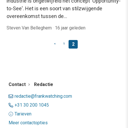
industrie is ongetwijfeld het concept 'Opportunity-
to-See'. Het is een soort van stilzwijgende
overeenkomst tussen de…
Steven Van Belleghem
·
16 jaar geleden
2
<
1
Contact
Redactie
redactie@frankwatching.com
+31 30 200 1045
Tarieven
Meer contactopties