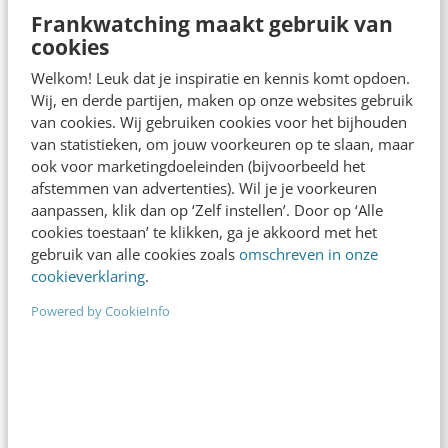
Frankwatching maakt gebruik van
cookies
Welkom! Leuk dat je inspiratie en kennis komt opdoen.
Wij, en derde partijen, maken op onze websites gebruik
van cookies. Wij gebruiken cookies voor het bijhouden
MARKETING
Merk, identiteit & logo: het gaat om meer
van statistieken, om jouw voorkeuren op te slaan, maar
ook voor marketingdoeleinden (bijvoorbeeld het
dan smaak en trends
afstemmen van advertenties). Wil je je voorkeuren
In de praktijk lopen de begrippen merk, identiteit
aanpassen, klik dan op ‘Zelf instellen’. Door op ‘Alle
en logo al snel door elkaar. Maar hoe zit het nu? Is
cookies toestaan’ te klikken, ga je akkoord met het
een logo…
gebruik van alle cookies zoals
omschreven in onze
cookieverklaring
.
Nina Kornaat & Willem Plaisier
·
13 jaar geleden
Powered by CookieInfo