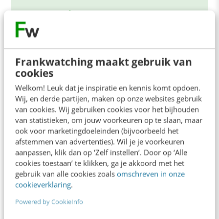
Meer weten
Frankwatching maakt gebruik van
cookies
Welkom! Leuk dat je inspiratie en kennis komt opdoen.
Wij, en derde partijen, maken op onze websites gebruik
van cookies. Wij gebruiken cookies voor het bijhouden
van statistieken, om jouw voorkeuren op te slaan, maar
ook voor marketingdoeleinden (bijvoorbeeld het
afstemmen van advertenties). Wil je je voorkeuren
aanpassen, klik dan op ‘Zelf instellen’. Door op ‘Alle
cookies toestaan’ te klikken, ga je akkoord met het
KLANTCONTACT & CX
gebruik van alle cookies zoals
omschreven in onze
Tips voor tijdlijnen
cookieverklaring
.
Tijdlijnen lijken een trend. Door nieuwe applicaties
Powered by CookieInfo
van Google, Microsoft, Time Rime, en Dipity
maken journalisten, wetenschappers, maar vooral