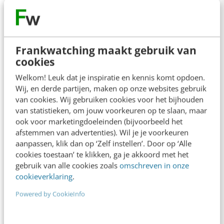
Frankwatching maakt gebruik van
cookies
MARKETING
Welkom! Leuk dat je inspiratie en kennis komt opdoen.
Pause marketing: de opvolger van push &
Wij, en derde partijen, maken op onze websites gebruik
pull
van cookies. Wij gebruiken cookies voor het bijhouden
Push en pull marketing zijn echte 1.0
van statistieken, om jouw voorkeuren op te slaan, maar
marketingtermen. Het is tijd voor een nieuwe
ook voor marketingdoeleinden (bijvoorbeeld het
beweging. Ik noem het pause marketing. Push en
afstemmen van advertenties). Wil je je voorkeuren
aanpassen, klik dan op ‘Zelf instellen’. Door op ‘Alle
pull…
cookies toestaan’ te klikken, ga je akkoord met het
gebruik van alle cookies zoals
omschreven in onze
Nina Kornaat
·
13 jaar geleden
cookieverklaring
.
Powered by CookieInfo