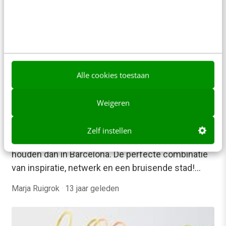
Alle cookies toestaan
Weigeren
MARKETING
E-commerce in Europa: 3D-printen,
lichaamsherkenning en clicks & bricks
Zelf instellen
Er zijn slechtere plekken om een summit te
houden dan in Barcelona. De perfecte combinatie
van inspiratie, netwerk en een bruisende stad!…
Marja Ruigrok
·
13 jaar geleden