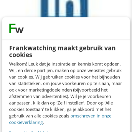
MARKETING
Frankwatching maakt gebruik van
Je gezicht in een advertentie? Nu ook
cookies
ongevraagd op LinkedIn!
Welkom! Leuk dat je inspiratie en kennis komt opdoen.
Zakelijke networking site Linkedin doet een
Wij, en derde partijen, maken op onze websites gebruik
Facebookje met haar nieuwe ‘social ads’. Zonder
van cookies. Wij gebruiken cookies voor het bijhouden
dat de goedbedoelende netwerkers het weten,
van statistieken, om jouw voorkeuren op te slaan, maar
ook voor marketingdoeleinden (bijvoorbeeld het
wordt hun naam…
afstemmen van advertenties). Wil je je voorkeuren
aanpassen, klik dan op ‘Zelf instellen’. Door op ‘Alle
Liza Bruggeling
·
15 jaar geleden
cookies toestaan’ te klikken, ga je akkoord met het
gebruik van alle cookies zoals
omschreven in onze
cookieverklaring
.