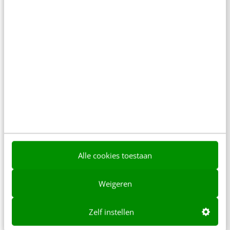
Online reisaanbieders: op zoek naar nieuwe
bestemming?
‘Hoe ziet de wereld van online reizen boeken er
over 5 à 10 jaar uit?’ Dat is de vraag die ons in…
Martijn van der Heijden & Gert Hans Berghuis
·
16 jaar
geleden
Alle cookies toestaan
Weigeren
Zelf instellen
MARKETING