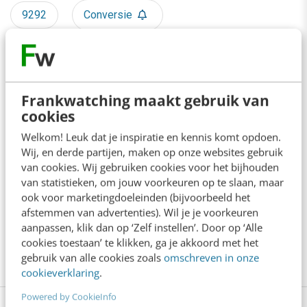
9292
Conversie
Customer experience
I-Travel
Internet
Mobiele apps
Onderzoek
Frankwatching maakt gebruik van
cookies
Online marketing
Openbaar vervoer
Welkom! Leuk dat je inspiratie en kennis komt opdoen.
Wij, en derde partijen, maken op onze websites gebruik
Reisaanbieders
Reisassistent
van cookies. Wij gebruiken cookies voor het bijhouden
van statistieken, om jouw voorkeuren op te slaan, maar
Reisorganisaties
Reizen
Tech
ook voor marketingdoeleinden (bijvoorbeeld het
afstemmen van advertenties). Wil je je voorkeuren
Technologie
Travel
Treinen
aanpassen, klik dan op ‘Zelf instellen’. Door op ‘Alle
cookies toestaan’ te klikken, ga je akkoord met het
gebruik van alle cookies zoals
omschreven in onze
TripIt
cookieverklaring
.
Powered by CookieInfo