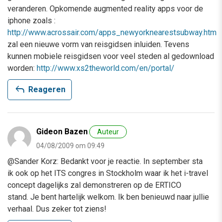
veranderen. Opkomende augmented reality apps voor de
iphone zoals :
http://www.acrossair.com/apps_newyorknearestsubway.htm
zal een nieuwe vorm van reisgidsen inluiden. Tevens
kunnen mobiele reisgidsen voor veel steden al gedownload
worden:
http://www.xs2theworld.com/en/portal/
reply
Reageren
Gideon Bazen
Auteur
04/08/2009 om 09:49
@Sander Korz: Bedankt voor je reactie. In september sta
ik ook op het ITS congres in Stockholm waar ik het i-travel
concept dagelijks zal demonstreren op de ERTICO
stand. Je bent hartelijk welkom. Ik ben benieuwd naar jullie
verhaal. Dus zeker tot ziens!