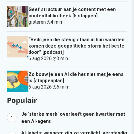
Geef structuur aan je content met een
contentbibliotheek [5 stappen]
gisteren
·
4 min
·
“Bedrijven die stevig staan in hun waarden
komen deze geopolitieke storm het beste
door” [podcast]
6 aug 2026
·
3 min
·
Zo bouw je een AI die het niet met je eens
is [stappenplan]
6 aug 2026
·
6 min
·
Populair
Je ‘sterke merk’ overleeft geen kwartier met
een AI-agent
AI-labels: wanneer zijn ze verplicht, verstandig