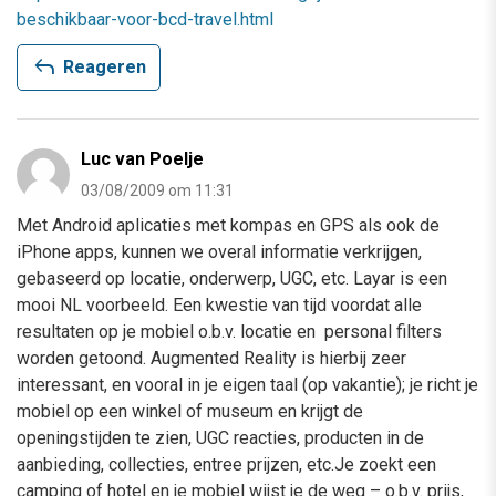
beschikbaar-voor-bcd-travel.html
reply
Reageren
Luc van Poelje
03/08/2009 om 11:31
Met Android aplicaties met kompas en GPS als ook de
iPhone apps, kunnen we overal informatie verkrijgen,
gebaseerd op locatie, onderwerp, UGC, etc. Layar is een
mooi NL voorbeeld. Een kwestie van tijd voordat alle
resultaten op je mobiel o.b.v. locatie en personal filters
worden getoond. Augmented Reality is hierbij zeer
interessant, en vooral in je eigen taal (op vakantie); je richt je
mobiel op een winkel of museum en krijgt de
openingstijden te zien, UGC reacties, producten in de
aanbieding, collecties, entree prijzen, etc.Je zoekt een
camping of hotel en je mobiel wijst je de weg – o.b.v. prijs,