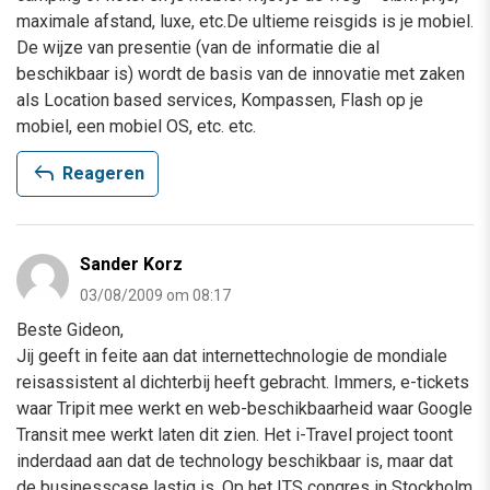
maximale afstand, luxe, etc.De ultieme reisgids is je mobiel.
De wijze van presentie (van de informatie die al
beschikbaar is) wordt de basis van de innovatie met zaken
als Location based services, Kompassen, Flash op je
mobiel, een mobiel OS, etc. etc.
reply
Reageren
Sander Korz
03/08/2009 om 08:17
Beste Gideon,
Jij geeft in feite aan dat internettechnologie de mondiale
reisassistent al dichterbij heeft gebracht. Immers, e-tickets
waar Tripit mee werkt en web-beschikbaarheid waar Google
Transit mee werkt laten dit zien. Het i-Travel project toont
inderdaad aan dat de technology beschikbaar is, maar dat
de businesscase lastig is. Op het ITS congres in Stockholm