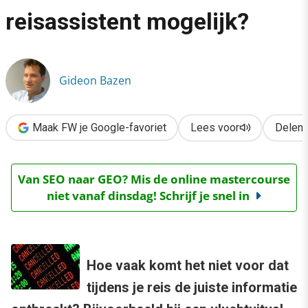
›
reisassistent mogelijk?
Maakt internettechnologie ultieme mondiale mobiele reisassis
Gideon Bazen
Maak FW je Google-favoriet
Lees voor
Delen
Van SEO naar GEO? Mis de online mastercourse
niet vanaf dinsdag! Schrijf je snel in
Hoe vaak komt het niet voor dat
tijdens je reis de juiste informatie