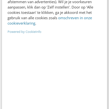
afstemmen van advertenties). Wil je je voorkeuren
MARKETING
Deze 5 conversie-killers wil je niet op je
aanpassen, klik dan op ‘Zelf instellen’. Door op ‘Alle
cookies toestaan’ te klikken, ga je akkoord met het
webshop
gebruik van alle cookies zoals
omschreven in onze
Elke webshop is anders. Het is niet altijd
cookieverklaring
.
eenvoudig om oorzaken te vinden waarom je
Powered by CookieInfo
bezoekers niet of weinig converteren. Daarom is
vooraf…
Joris Bryon
·
12 jaar geleden