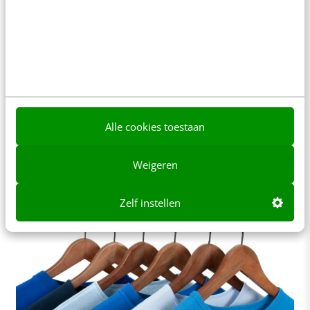
MARKETING
Zo voorkom je dat jouw webshop de wet
overtreedt – zoals 90% van alle webshops
Twee maanden na het ingaan van de nieuwe
richtlijn heeft Webshopblog.nl een steekproef
gehouden onder 21 webshops. De uitkomsten zijn
Alle cookies toestaan
opvallend: negen…
Weigeren
Paul Budding
·
12 jaar geleden
Zelf instellen