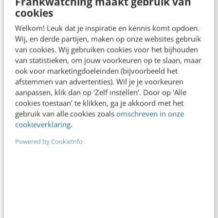
Frankwatching maakt gebruik van
cookies
denk…
Welkom! Leuk dat je inspiratie en kennis komt opdoen.
Pelpina Trip
·
12 jaar geleden
Wij, en derde partijen, maken op onze websites gebruik
van cookies. Wij gebruiken cookies voor het bijhouden
van statistieken, om jouw voorkeuren op te slaan, maar
ook voor marketingdoeleinden (bijvoorbeeld het
afstemmen van advertenties). Wil je je voorkeuren
aanpassen, klik dan op ‘Zelf instellen’. Door op ‘Alle
cookies toestaan’ te klikken, ga je akkoord met het
gebruik van alle cookies zoals
omschreven in onze
cookieverklaring
.
Powered by CookieInfo
MARKETING
Ben jij klaar om de toekomst van je bedrijf
opnieuw uit te vinden?
Heel wat bedrijven staan op een kruispunt. De