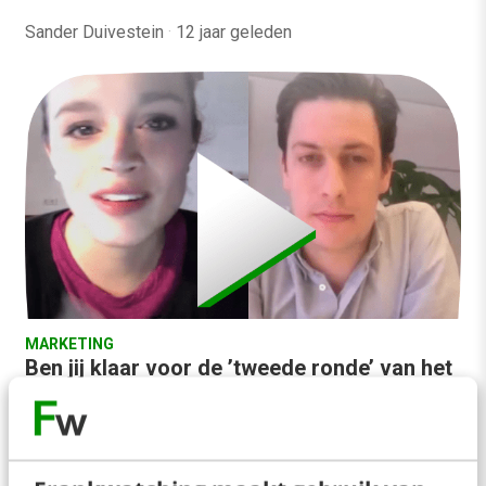
Sander Duivestein
·
12 jaar geleden
MARKETING
Ben jij klaar voor de ’tweede ronde’ van het
internet?
Internetontwikkelingen stellen je als zelfstandige
in staat om dingen te doen die vroeger alleen maar
weggelegd waren voor grote organisaties. Wat