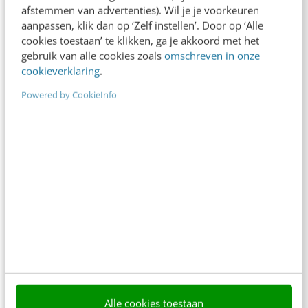
afstemmen van advertenties). Wil je je voorkeuren
aanpassen, klik dan op ‘Zelf instellen’. Door op ‘Alle
cookies toestaan’ te klikken, ga je akkoord met het
gebruik van alle cookies zoals
omschreven in onze
cookieverklaring
.
Powered by CookieInfo
ONLINE MASTERCLASS
De nieuwe SEO- & GEO-
spelregels
In 2,5 uur van Google-first naar AI-first: zo wordt je
content beter gevonden. Schrijf je in en bekijk
direct.
Alle cookies toestaan
Meer weten