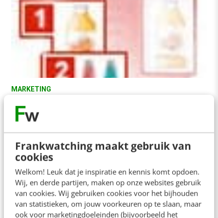
MARKETING
Stappenplan website optimalisatie (2):
vindbaarheid en toegankelijkheid
In het eerste artikel uit deze serie hebben we
aandacht besteed aan het stappenplan voor
Frankwatching maakt gebruik van
website optimalisatie. Daarnaast was er aandacht
cookies
voor…
Welkom! Leuk dat je inspiratie en kennis komt opdoen.
Wij, en derde partijen, maken op onze websites gebruik
Pascal Selles
·
17 jaar geleden
van cookies. Wij gebruiken cookies voor het bijhouden
van statistieken, om jouw voorkeuren op te slaan, maar
ook voor marketingdoeleinden (bijvoorbeeld het