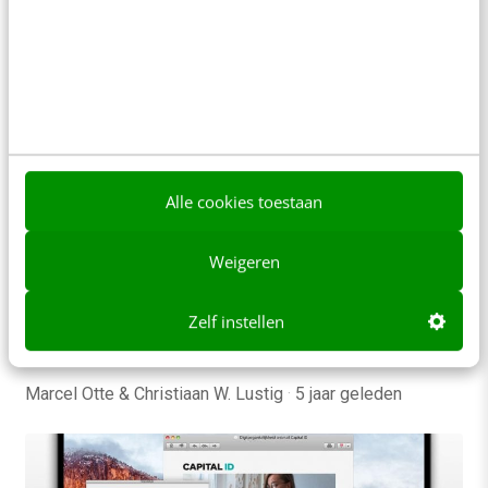
MENS & WERK
Alle cookies toestaan
Toegankelijkheid is een must voor ieder
intranet [+ stappenplan]
Dat websites toegankelijk moeten zijn voor
Weigeren
mensen met een functiebeperking, wist je
waarschijnlijk al. Dat dit ook geldt voor apps van
Zelf instellen
overheidsorganisaties,…
Marcel Otte & Christiaan W. Lustig
·
5 jaar geleden