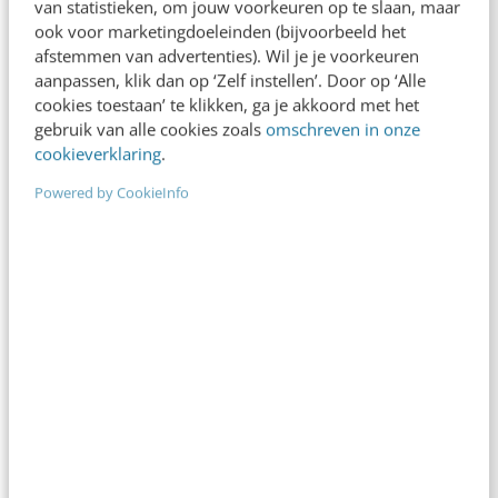
van statistieken, om jouw voorkeuren op te slaan, maar
toegankelijk voor iedereen
ook voor marketingdoeleinden (bijvoorbeeld het
In Nederland hechten we veel waarde aan
afstemmen van advertenties). Wil je je voorkeuren
toegankelijkheid van gebouwen en openbaar
aanpassen, klik dan op ‘Zelf instellen’. Door op ‘Alle
vervoer voor mensen met een fysieke beperking,
cookies toestaan’ te klikken, ga je akkoord met het
gebruik van alle cookies zoals
omschreven in onze
maar online lopen…
cookieverklaring
.
Annelie Pijnenburg
·
4 jaar geleden
Powered by CookieInfo
KLANTCONTACT & CX
7 veelgemaakte UX-fouten & hoe het wel
moet
Het is een goed teken dat developers websites en
apps alsnog toegankelijk maken. Toch kan dit een