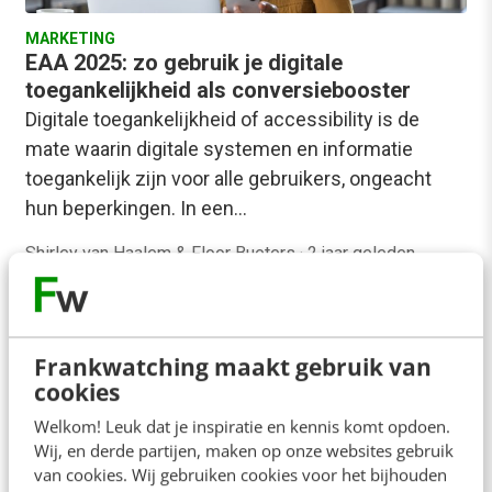
MARKETING
EAA 2025: zo gebruik je digitale
toegankelijkheid als conversiebooster
Digitale toegankelijkheid of accessibility is de
mate waarin digitale systemen en informatie
toegankelijk zijn voor alle gebruikers, ongeacht
hun beperkingen. In een…
Shirley van Haalem & Floor Bueters
·
2 jaar geleden
Frankwatching maakt gebruik van
cookies
Welkom! Leuk dat je inspiratie en kennis komt opdoen.
Wij, en derde partijen, maken op onze websites gebruik
MARKETING
Digitaal drempelvrij: zo maak je video’s
van cookies. Wij gebruiken cookies voor het bijhouden