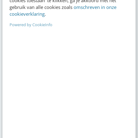
cookies toestaan’ te klikken, ga je akkoord met het
gebruik van alle cookies zoals
omschreven in onze
cookieverklaring
.
Powered by CookieInfo
Op zoek naar nog meer
kennis?
Actueel
Zo bouw je een AI die het niet met je eens
is [stappenplan]
08:00
·
6 min
·