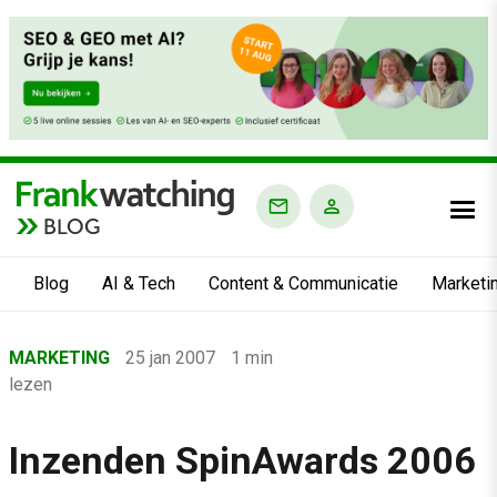
BLOG
Blog
AI & Tech
Content & Communicatie
Marketi
Home
MARKETING
25 jan 2007
1 min
›
lezen
Blog
›
Inzenden SpinAwards 2006
Marketing