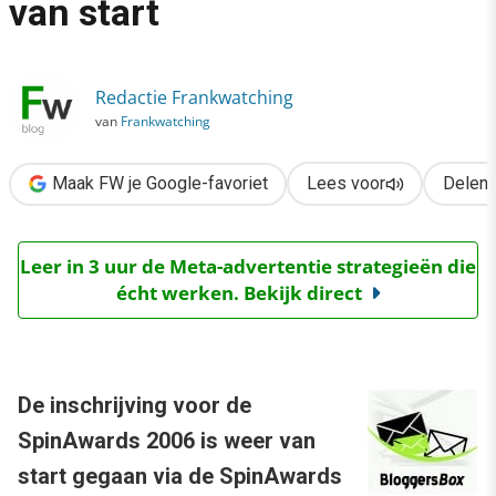
van start
›
Inzenden SpinAwards 2006 van start
Redactie Frankwatching
van
Frankwatching
Maak FW je Google-favoriet
Lees voor
Delen
Leer in 3 uur de Meta-advertentie strategieën die
écht werken. Bekijk direct
De inschrijving voor de
SpinAwards 2006 is weer van
start gegaan via de SpinAwards