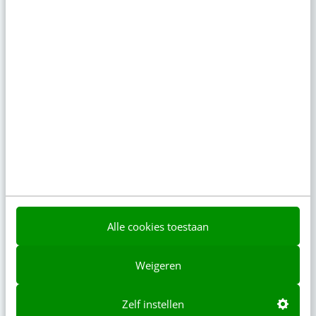
Denk je dat je positionering helder is? Doe
de managementtest
gisteren
·
4 min
·
LinkedIn Ads is niet te duur, je biedt
gewoon te veel
gisteren
·
6 min
·
AI-content rankt pas als je iets te zeggen
hebt
4 aug 2026
·
6 min
·
AI-labels: wanneer zijn ze verplicht,
Alle cookies toestaan
verstandig of overbodig?
4 aug 2026
·
5 min
·
Weigeren
Populair
Zelf instellen
Je ‘sterke merk’ overleeft geen kwartier met