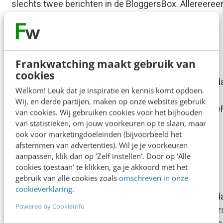
slechts twee berichten in de BloggersBox. Allereeree
aankondiging van het event…
Frank Janssen
·
20 jaar geleden
Frankwatching maakt gebruik van
BloggersBox: editie woensdag
cookies
[[image:bloggersbox.jpg::right:1]]-- BloggersBox: vand
Welkom! Leuk dat je inspiratie en kennis komt opdoen.
gelezen in Frankwatching's e-mailbox -- In deze
Wij, en derde partijen, maken op onze websites gebruik
dinsdageditie van de BloggersBox nieuws van Jungle
van cookies. Wij gebruiken cookies voor het bijhouden
over de beste financiële website…
van statistieken, om jouw voorkeuren op te slaan, maar
ook voor marketingdoeleinden (bijvoorbeeld het
Frank Janssen
·
20 jaar geleden
afstemmen van advertenties). Wil je je voorkeuren
aanpassen, klik dan op ‘Zelf instellen’. Door op ‘Alle
cookies toestaan’ te klikken, ga je akkoord met het
ALLE ARTIKELEN
gebruik van alle cookies zoals
omschreven in onze
BloggersBox: editie dinsdag
cookieverklaring
.
[[image:bloggersbox.jpg::right:1]]-- BloggersBox: vand
Powered by CookieInfo
gelezen in Frankwatching's e-mailbox -- In de Blogger