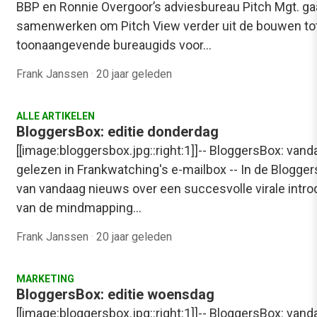
BBP en Ronnie Overgoor’s adviesbureau Pitch Mgt. g
samenwerken om Pitch View verder uit de bouwen to
toonaangevende bureaugids voor…
Frank Janssen
·
20 jaar geleden
ALLE ARTIKELEN
BloggersBox: editie donderdag
[[image:bloggersbox.jpg::right:1]]-- BloggersBox: vand
gelezen in Frankwatching's e-mailbox -- In de Blogge
van vandaag nieuws over een succesvolle virale intro
van de mindmapping…
Frank Janssen
·
20 jaar geleden
MARKETING
BloggersBox: editie woensdag
[[image:bloggersbox.jpg::right:1]]-- BloggersBox: vand