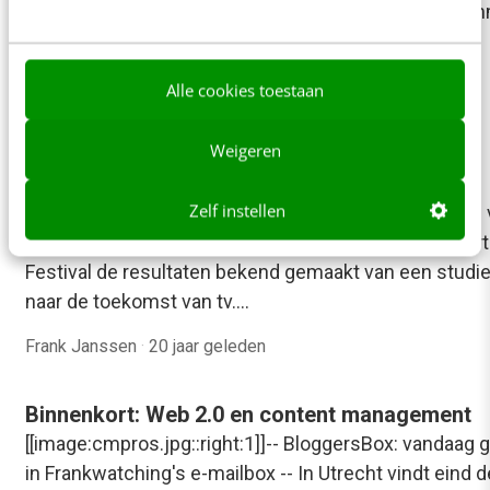
gelezen in Frankwatching's e-mailbox -- Windows ti
aan de weg. Na Windows Live Messenger en de
weblogdienst Live Spaces,…
Alle cookies toestaan
Redactie
·
20 jaar geleden
Weigeren
TV verandert van koud in warm medium
Zelf instellen
[[image:tvpijl.jpg::right:1]]MPG Intelligence, onderdeel
Havas' MPG, heeft op het Cannes International Advert
Festival de resultaten bekend gemaakt van een studi
naar de toekomst van tv.…
Frank Janssen
·
20 jaar geleden
Binnenkort: Web 2.0 en content management
[[image:cmpros.jpg::right:1]]-- BloggersBox: vandaag 
in Frankwatching's e-mailbox -- In Utrecht vindt eind 