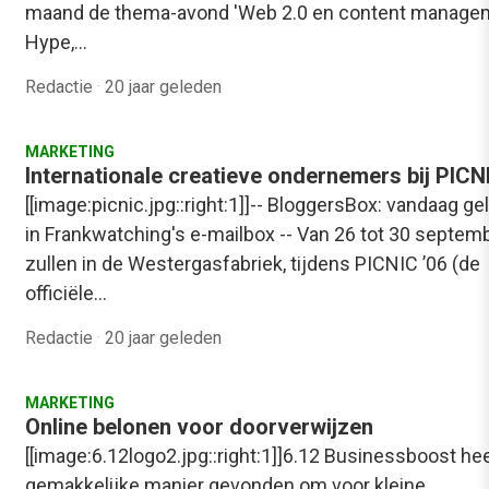
maand de thema-avond 'Web 2.0 en content manage
Hype,…
Redactie
·
20 jaar geleden
MARKETING
Internationale creatieve ondernemers bij PICN
[[image:picnic.jpg::right:1]]-- BloggersBox: vandaag g
in Frankwatching's e-mailbox -- Van 26 tot 30 septem
zullen in de Westergasfabriek, tijdens PICNIC ’06 (de
officiële…
Redactie
·
20 jaar geleden
MARKETING
Online belonen voor doorverwijzen
[[image:6.12logo2.jpg::right:1]]6.12 Businessboost he
gemakkelijke manier gevonden om voor kleine