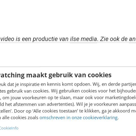
video is een productie van
ilse media
. Zie ook de
an
atching maakt gebruik van cookies
 (hybride) samenwerken
k dat je inspiratie en kennis komt opdoen. Wij, en derde partij
es gebruik van cookies. Wij gebruiken cookies voor het bijhoude
 handige tool, maar er zijn nog meer
en, om jouw voorkeuren op te slaan, maar ook voor marketingdoe
ld het afstemmen van advertenties). Wil je je voorkeuren aanpass
en. Allemaal zijn ze waardevol in deze tijd
stellen’. Door op ‘Alle cookies toestaan’ te klikken, ga je akkoord m
rken de norm is en efficiënt (samen)werken
 alle cookies zoals
omschreven in onze cookieverklaring
.
zijn. Ontdek hoe samen of zelfstandig
CookieInfo
 wordt én leer hoe je deze effectief inzet