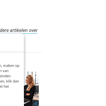
dere artikelen over
en, maken op
n van
leinden
en, klik dan
et het