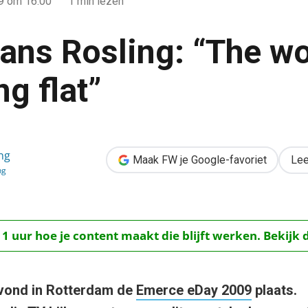
09
om 16:00
1 min lezen
ans Rosling: “The wo
g flat”
 world is becoming flat”
ng
Maak FW je Google-favoriet
Lee
ng
 1 uur hoe je content maakt die blijft werken. Bekijk 
vond in Rotterdam de
Emerce eDay 2009
plaats.