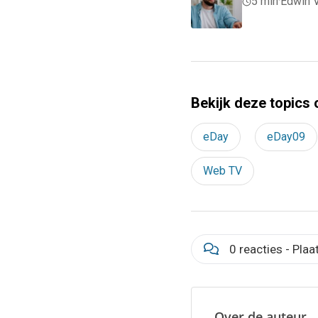
5 min
·
Edwin 
Bekijk deze topics 
eDay
eDay09
Web TV
0 reacties - Plaa
Over de auteur