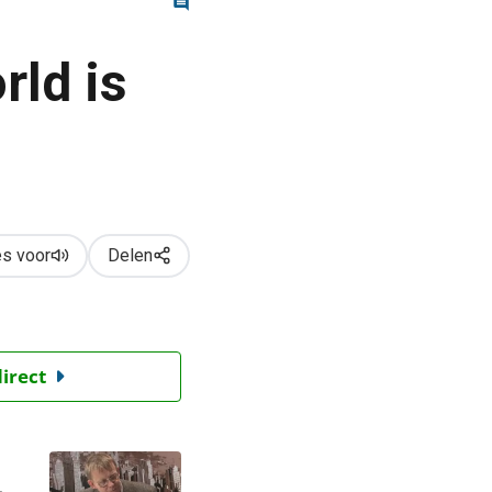
rld is
s voor
Delen
direct