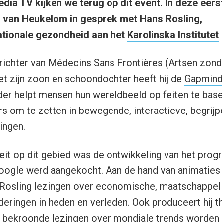
dia TV kijken we terug op dit event. In deze eers
is van Heukelom in gesprek met Hans Rosling,
ationale gezondheid aan het
Karolinska Institutet
richter van Médecins Sans Frontières (Artsen zond
 zijn zoon en schoondochter heeft hij de
Gapmind
er helpt mensen hun wereldbeeld op feiten te base
ers om te zetten in bewegende, interactieve, begrijpe
ingen.
it op dit gebied was de ontwikkeling van het prog
Google werd aangekocht. Aan de hand van animaties
 Rosling lezingen over economische, maatschappeli
eringen in heden en verleden. Ook produceert hij 
n bekroonde lezingen over mondiale trends worden 