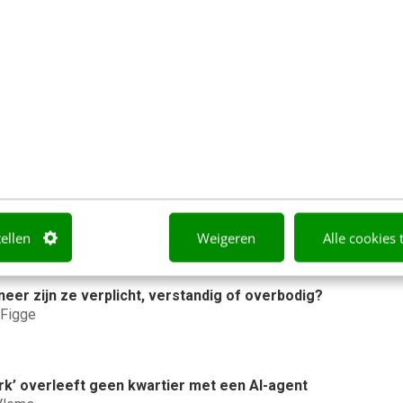
cursus Solo en samen creatief werken.
Bekijk
k
 AI die het niet met je eens is [stappenplan]
t
tellen
Weigeren
Alle cookies 
neer zijn ze verplicht, verstandig of overbodig?
 Figge
rk’ overleeft geen kwartier met een AI-agent