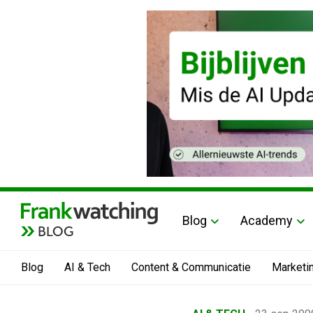
Blog
Academy
BLOG
Blog
AI & Tech
Content & Communicatie
Marketi
Home