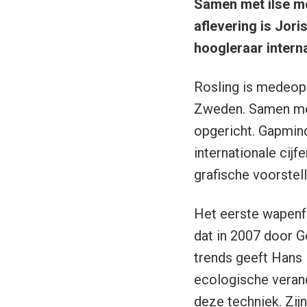
Samen met ilse me
aflevering is Jor
hoogleraar intern
Rosling is medeop
Zweden. Samen met
opgericht. Gapmind
internationale cijf
grafische voorstell
Het eerste wapenfe
dat in 2007 door 
trends geeft Hans
ecologische verand
deze techniek. Zij