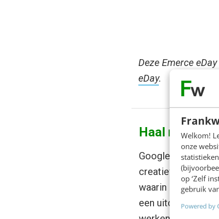
Deze Emerce eDay 
eDay
.
Frankw
Haal meer uit
Welkom! Leu
onze websit
Google Docs is een
statistiek
(bijvoorbee
creatieve werkvorm
op ‘Zelf in
waarin hybride we
gebruik van
een uitdaging kan 
Powered by 
werken makkelijker