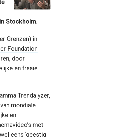
te
in Stockholm.
er Grenzen) in
er Foundation
ren, door
lijke en fraaie
ramma Trendalyzer,
 van mondiale
jke en
themavideo’s met
wel eens ‘geestig