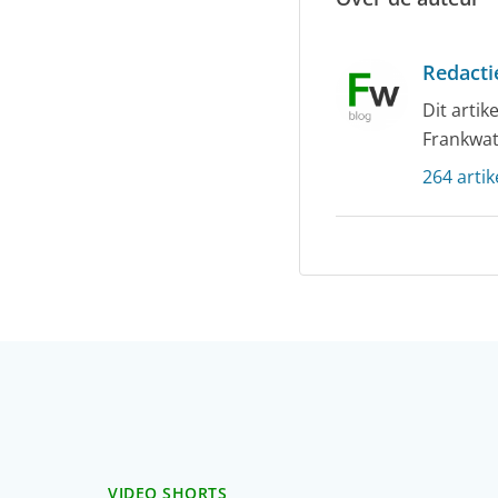
Redacti
Dit arti
Frankwat
264 artik
VIDEO SHORTS