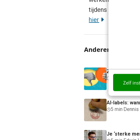
tijdens de online 
hier
Anderen lezen oo
Zo bouw je een
6 min
·
Kim Po
Zelf ins
AI-labels: wan
5 min
·
Dennis
Je ‘sterke me