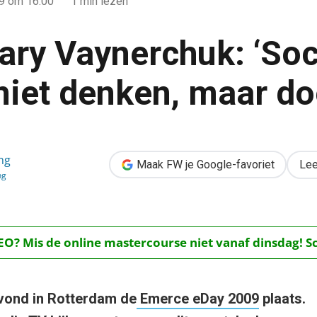
09
om 16:00
1 min lezen
ary Vaynerchuk: ‘Soc
niet denken, maar do
Social media: niet denken, maar doen!’
ng
Maak FW je Google-favoriet
Lee
ng
O? Mis de online mastercourse niet vanaf dinsdag! Schr
vond in Rotterdam de
Emerce eDay 2009
plaats.