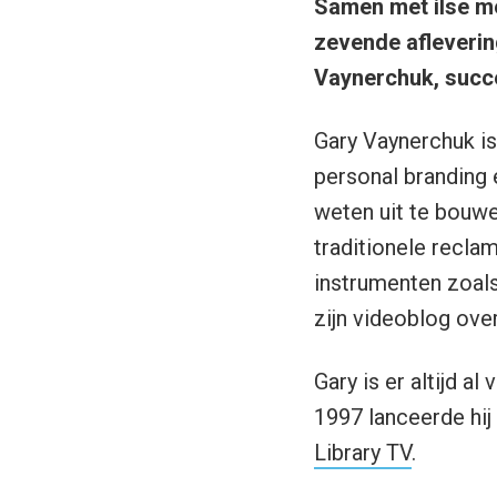
Samen met ilse me
zevende afleverin
Vaynerchuk, succe
Gary Vaynerchuk is
personal branding e
weten uit te bouwe
traditionele recla
instrumenten zoal
zijn videoblog over
Gary is er altijd a
1997 lanceerde hij 
Library TV
.