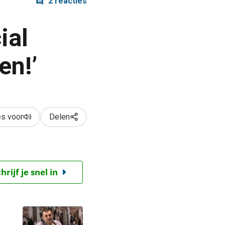
2 reacties
ial
en!’
s voor
Delen
ijf je snel in