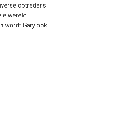
iverse optredens
ele wereld
an wordt Gary ook