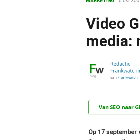
MARKETING
6 okt 20
›
Blog
Video G
›
Marketing
media: 
›
Video Gary Vaynerchuk: ‘
Redactie
Frankwatchi
van
Frankwatchi
Van SEO naar GE
Op 17 september 