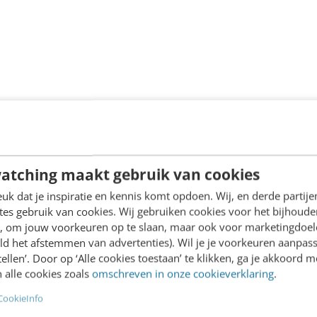
video is een productie van
ilse media
. Zie ook de an
atching maakt gebruik van cookies
k dat je inspiratie en kennis komt opdoen. Wij, en derde partij
es gebruik van cookies. Wij gebruiken cookies voor het bijhoude
en, om jouw voorkeuren op te slaan, maar ook voor marketingdoe
egie onder de loep
ld het afstemmen van advertenties). Wil je je voorkeuren aanpass
stellen’. Door op ‘Alle cookies toestaan’ te klikken, ga je akkoord m
óg meer uit social media marketing (en
 alle cookies zoals
omschreven in onze cookieverklaring
.
len? Dan is onze korte (6-daagse) opleiding
CookieInfo
anrader. Leer alles over de belangrijkste