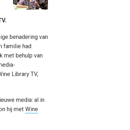
TV.
ige benadering van
n familie had
jk met behulp van
media-
ine Library TV,
nieuwe media: al in
gon hij met
Wine