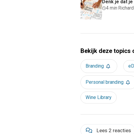
Denk je dat j
4 min
·
Richar
Bekijk deze topics 
Branding
eD
Personal branding
Wine Library
Lees 2 reacties