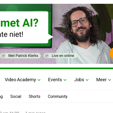
Video Academy
Events
Jobs
Meer
ng
Social
Shorts
Community