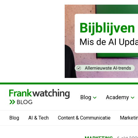
Blog
Academy
BLOG
Blog
AI & Tech
Content & Communicatie
Marketi
Home