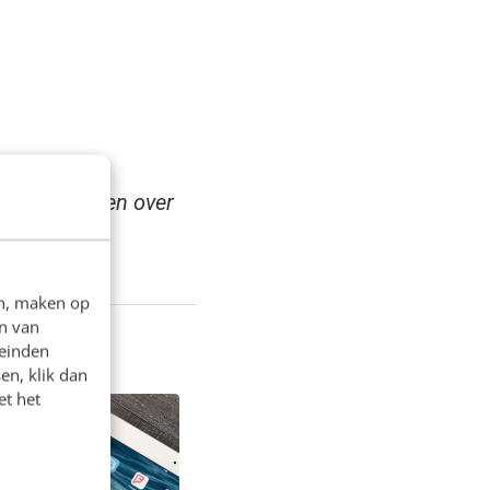
dere artikelen over
en, maken op
n van
leinden
en, klik dan
et het