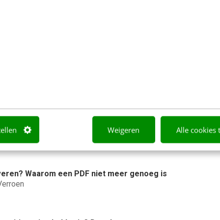
 slag met het herdefiniëren van KPI's en
ategie. Benieuwd of het iets voor je is?
k
t AI: 5 vragen die je een betere marketeer maken
tellen
Weigeren
Alle cookies 
t
veren? Waarom een PDF niet meer genoeg is
Verroen