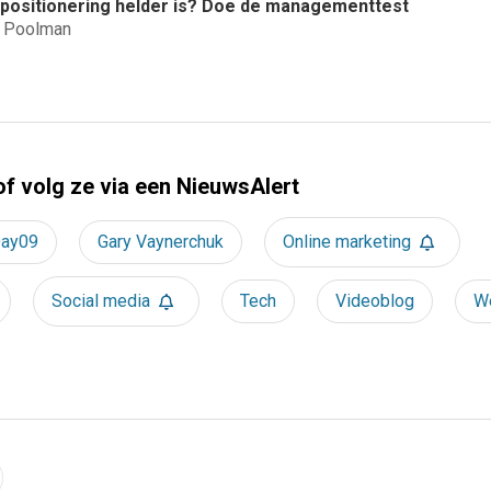
e positionering helder is? Doe de managementtest
d Poolman
of volg ze via een NieuwsAlert
ay09
Gary Vaynerchuk
Online marketing
Social media
Tech
Videoblog
W