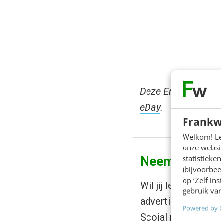
Deze Emerce eDay 
eDay
.
Frankw
Welkom! Leu
onze websit
statistiek
Neem je strat
(bijvoorbee
op ‘Zelf in
Wil jij leren om n
gebruik van
advertising) te ha
Powered by 
Scoial media een a