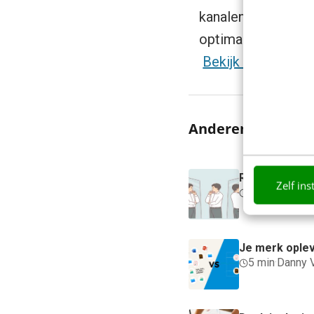
kanalen, ga aan de
optimaliseer je str
Bekijk hier
Anderen lezen oo
Reflecteer me
Zelf ins
3 min
·
Kim Po
Je merk ople
5 min
·
Danny 