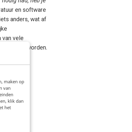
 nodig had, heb je
ratuur en software
ets anders, wat af
jke
 van vele
ijk easy geworden.
en, maken op
n van
leinden
en, klik dan
et het