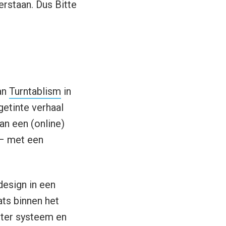
verstaan. Dus Bitte
an
Turntablism
in
 getinte verhaal
an een (online)
 – met een
design in een
ts binnen het
roter systeem en