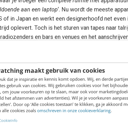
waar je vroeger een complete ruimte met apparatuur
ldoende aan een laptop
‘. Nu wordt de meeste appa
 of in Japan en werkt een designerhoofd net even i
rijd oplevert. Toch is het sturen van tapes naar talri
radiozenders en bars en venues en het aanschrijven
oor de komst van services als Soundcloud behoorl
atching maakt gebruik van cookies
k dat je inspiratie en kennis komt opdoen. Wij, en derde partij
es gebruik van cookies. Wij gebruiken cookies voor het bijhoude
en, om jouw voorkeuren op te slaan, maar ook voor marketingdoe
ld het afstemmen van advertenties). Wil je je voorkeuren aanpass
stellen’. Door op ‘Alle cookies toestaan’ te klikken, ga je akkoord m
 alle cookies zoals
omschreven in onze cookieverklaring
.
CookieInfo