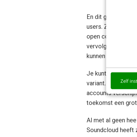
En dit geldt ook v
users. Zo heeft Sp
open collaboratio
vervolgens kunnen 
kunnen alvast in 
Je kunt ervoor ki
Zelf ins
variant. Want ook h
accounts verschijn
toekomst een grote
Al met al geen heel
Soundcloud heeft 