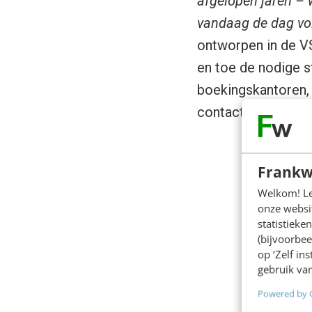
afgelopen jaren – 
vandaag de dag vo
ontworpen in de VS
en toe de nodige st
boekingskantoren, 
contactpersonen d
Frankw
Welkom! Leu
onze websit
statistiek
(bijvoorbee
op ‘Zelf in
gebruik van
Powered by 