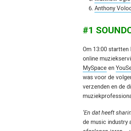
Anthony Volod
#1 SOUNDCL
Om 13:00 startten 
online muziekservi
MySpace
en
YouSe
was voor de volgen
verzenden en de di
muziekprofessiona
‘En dat heeft shar
de music industry ac