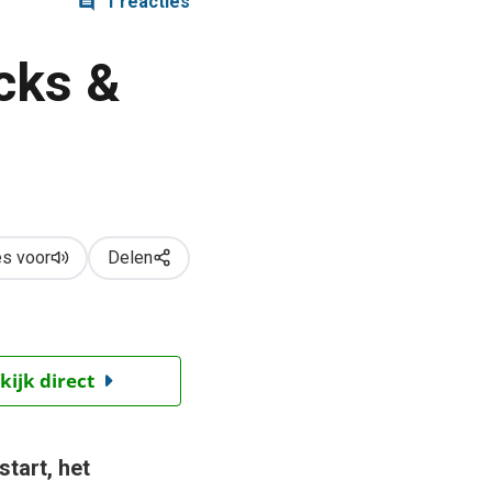
1 reacties
acks &
s voor
Delen
kijk direct
tart, het