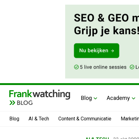
Blog
Academy
BLOG
Blog
AI & Tech
Content & Communicatie
Marketi
Home