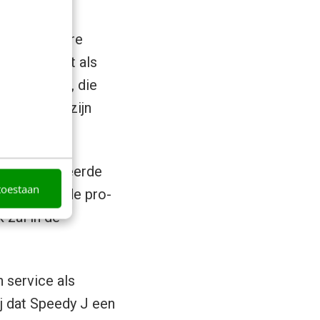
ans en andere
functioneert als
n uploaden, die
elemaal af zijn
eeën.
eer geavanceerde
toestaan
 zogenaamde pro-
 zal in de
n service als
j dat Speedy J een