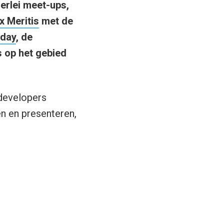
erlei meet-ups,
ix Meritis
met de
day
, de
s op het gebied
 developers
n en presenteren,