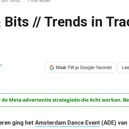
9
om 16:00
7 min lezen
Bits // Trends in Tr
n Tracks & Tech
m
Maak FW je Google-favoriet
Lee
r de Meta-advertentie strategieën die écht werken. Be
eren ging het
Amsterdam Dance Event
(ADE) van s