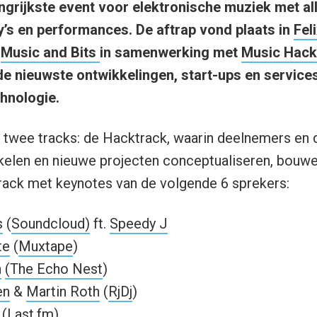
ngrijkste event voor elektronische muziek met all
y’s en performances. De aftrap vond plaats in
Fel
n
Music and Bits
in samenwerking met
Music Hack
de nieuwste ontwikkelingen, start-ups en service
hnologie.
 twee tracks: de Hacktrack, waarin deelnemers en
kelen en nieuwe projecten conceptualiseren, bouwe
rack met keynotes van de volgende 6 sprekers:
s
(
Soundcloud)
ft.
Speedy J
te
(
Muxtape
)
n
(The Echo Nest
)
en
&
Martin Roth
(
RjDj
)
(
Last.fm
)