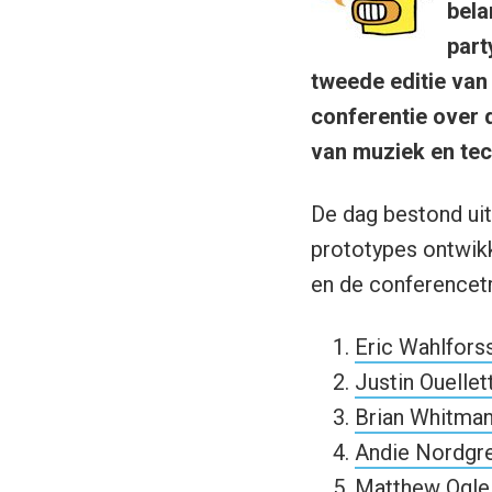
bela
part
tweede editie va
conferentie over 
van muziek en tec
De dag bestond uit
prototypes ontwik
en de conferencet
Eric Wahlfors
Justin Ouellet
Brian Whitma
Andie Nordgr
Matthew Ogle