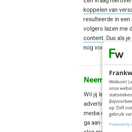
Een vraag hierover 
koppelen van versc
resulteerde in een 
volgers lazen me de
content. Dus als je
nog voor de voorja
Frankw
Neem je strat
Welkom! Leu
onze websit
Wil jij leren om n
statistiek
(bijvoorbee
advertising) te ha
op ‘Zelf in
media een aanrader
gebruik van
ga aan de slag met
Powered by 