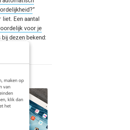
n automatisch
ordelijkheid?
”
liet. Een aantal
woordelijk voor je
 bij dezen bekend:
 orde.
en, maken op
n van
leinden
en, klik dan
et het