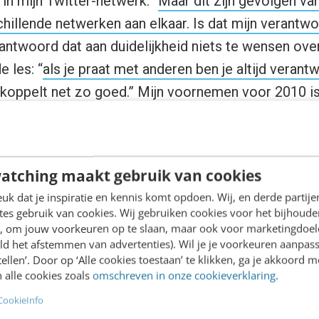
in mijn Twitter-netwerk: “
Maar dit zijn gevolgen va
hillende netwerken aan elkaar. Is dat mijn verantwo
antwoord dat aan duidelijkheid niets te wensen over 
 les: “
als je praat met anderen ben je altijd verant
 koppelt net zo goed.
” Mijn voornemen voor 2010 is
arschoonmaak zijn al mijn webstekjes picobello op
atching maakt gebruik van cookies
egie onder de loep
k dat je inspiratie en kennis komt opdoen. Wij, en derde partij
es gebruik van cookies. Wij gebruiken cookies voor het bijhoude
óg meer uit social media marketing (en
en, om jouw voorkeuren op te slaan, maar ook voor marketingdoe
ld het afstemmen van advertenties). Wil je je voorkeuren aanpass
len? Dan is onze 6-daagse opleiding Social
stellen’. Door op ‘Alle cookies toestaan’ te klikken, ga je akkoord m
. Leer alles over de belangrijkste kanalen,
 alle cookies zoals
omschreven in onze cookieverklaring
.
 het herdefiniëren van KPI's en ga aan de
CookieInfo