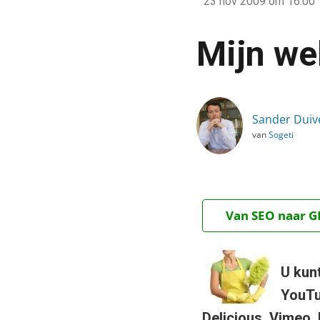
23 nov 2009
om 16:00
›
Blog
Mijn we
›
Alle artikelen
›
Sander Duiv
Mijn web verslonst!
van
Sogeti
Van SEO naar GE
U kunt
YouTub
Delicious, Vimeo,