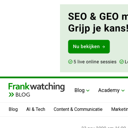
Blog
Academy
BLOG
Blog
AI & Tech
Content & Communicatie
Marketi
Home