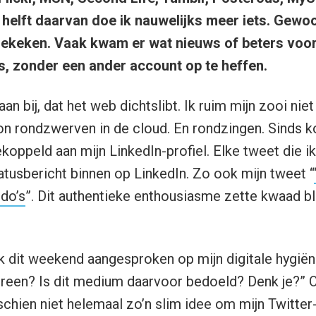
helft daarvan doe ik nauwelijks meer iets. Gewoo
ekeken. Vaak kwam er wat nieuws of beters voorb
os, zonder een ander account op te heffen.
an bij, dat het web dichtslibt. Ik ruim mijn zooi niet 
on rondzwerven in de cloud. En rondzingen. Sinds ko
oppeld aan mijn LinkedIn-profiel. Elke tweet die ik
atusbericht binnen op LinkedIn. Zo ook mijn tweet “
do’s
”. Dit authentieke enthousiasme zette kwaad bl
k dit weekend aangesproken op mijn digitale hygiëne
edereen? Is dit medium daarvoor bedoeld? Denk je?” 
hien niet helemaal zo’n slim idee om mijn Twitte