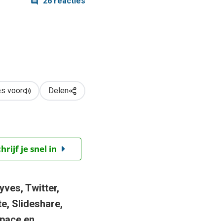
26 reacties
s voor
Delen
ijf je snel in
yves, Twitter,
e, Slideshare,
Space en