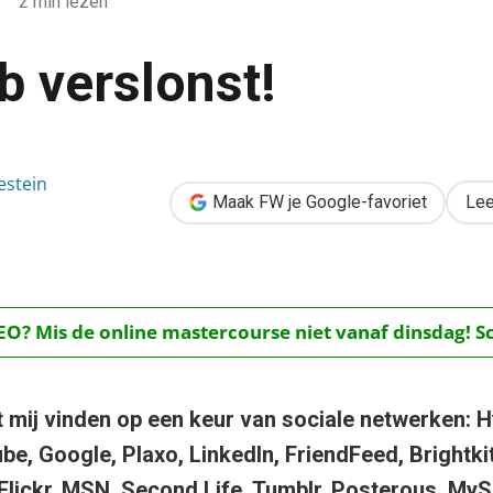
2 min lezen
b verslonst!
estein
Maak FW je Google-favoriet
Lee
O? Mis de online mastercourse niet vanaf dinsdag! Schr
 mij vinden op een keur van sociale netwerken: H
e, Google, Plaxo, LinkedIn, FriendFeed, Brightkit
 Flickr, MSN, Second Life, Tumblr, Posterous, My