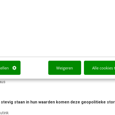
aliseren van je strategie. Benieuwd of het
kijk hier
k
veren? Waarom een PDF niet meer genoeg is
Verroen
tellen
Weigeren
Alle cookies 
r aan je content met een contentbibliotheek [5 stappen]
aus
e stevig staan in hun waarden komen deze geopolitieke sto
utink