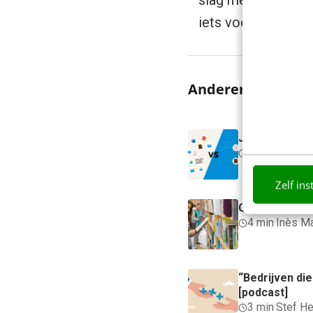
slag met het optim
iets voor je is?
Be
Anderen lezen oo
Je merk ople
5 min
·
Danny 
Zelf ins
Geef structuu
4 min
·
Inès M
“Bedrijven di
[podcast]
3 min
·
Stef He