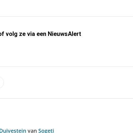
of volg ze via een NieuwsAlert
s
Duivestein
van
Sogeti