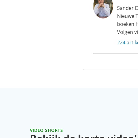
Sander D
Nieuwe T
boeken H
Volgen v
224 artik
VIDEO SHORTS