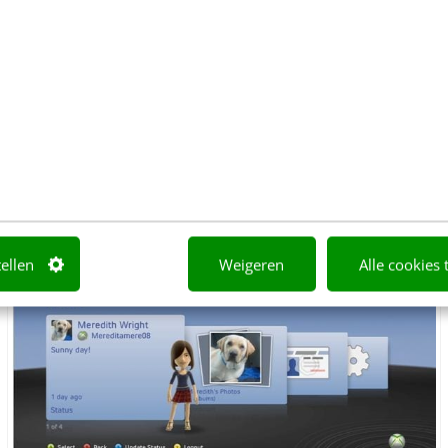
’s en films huren, kopen en kijken, gebruiken als m
rdig willen we overal en altijd over content kunne
 basis van deze trends ook zijn strategie toegepas
mt neer op dat alle media zoals muziek en video 
t zijn op gameconsole, computer en mobiele telef
tellen
Weigeren
Alle cookies 