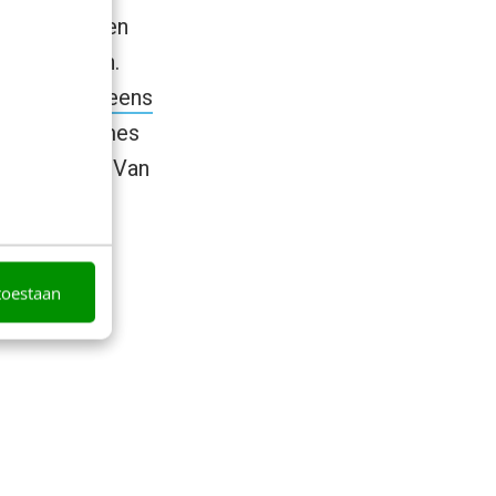
edia center en
n beschikken.
t:
‘three screens
maar ook games
oon.” aldus Van
toestaan