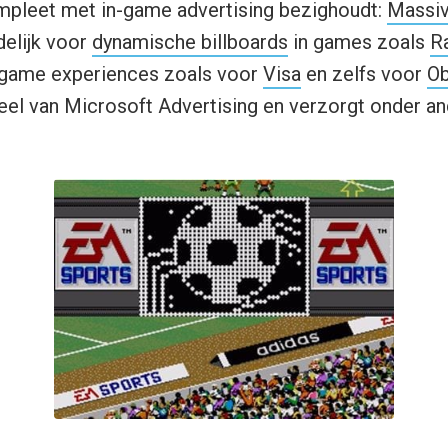
ompleet met in-game advertising bezighoudt:
Massi
elijk voor
dynamische billboards
in games zoals
R
-game experiences zoals voor
Visa
en zelfs voor
O
eel van Microsoft Advertising en verzorgt onder 