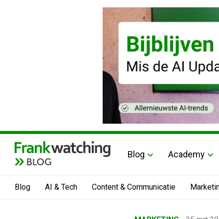
Blog
Academy
BLOG
Blog
AI & Tech
Content & Communicatie
Marketi
Home