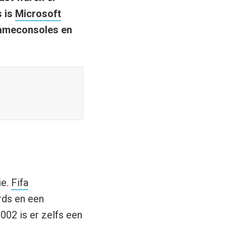
 is
Microsoft
 gameconsoles en
ie.
Fifa
rds en een
002 is er zelfs een