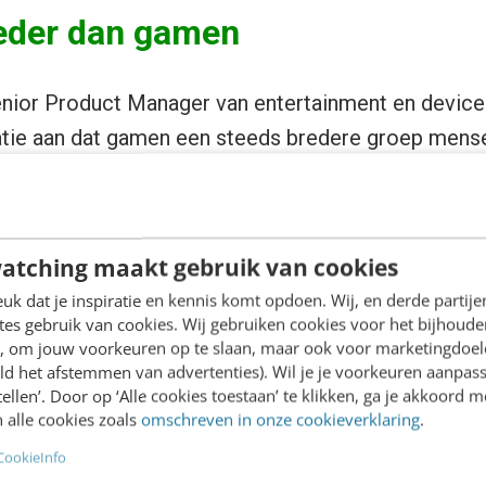
eder dan gamen
enior Product Manager van entertainment en devices
tatie aan dat gamen een steeds bredere groep mens
gt deze trend, volgens een onderzoek van NIPO uit
oen gamers verspreid over verschillende platforms
er drie partijen de
Nintendo Wii
,
PlayStation 3
en 
atching maakt gebruik van cookies
r om wat de verschillen zijn op gaming gebied, maar
k dat je inspiratie en kennis komt opdoen. Wij, en derde partij
es gebruik van cookies. Wij gebruiken cookies voor het bijhoude
en, om jouw voorkeuren op te slaan, maar ook voor marketingdoe
elcomputer een apparaat dat vooral op de tienerka
ld het afstemmen van advertenties). Wil je je voorkeuren aanpass
stellen’. Door op ‘Alle cookies toestaan’ te klikken, ga je akkoord m
t de console bij de HD TV in de huiskamer en spre
 alle cookies zoals
omschreven in onze cookieverklaring
.
 is het aanbod van games tegenwoordig erg uitgebr
CookieInfo
araoketitels. Daarnaast kan de hedendaagse conso