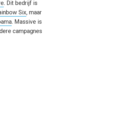
ve
. Dit bedrijf is
ainbow Six
, maar
bama
. Massive is
andere campagnes