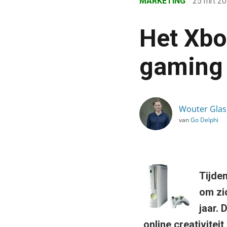
MARKETING
25 mrt 2
›
Blog
Het Xbo
›
Marketing
gaming
›
Het Xbox360 platform: 
Wouter Glas
van
Go Delphi
Tijde
om zic
jaar.
online creativiteit