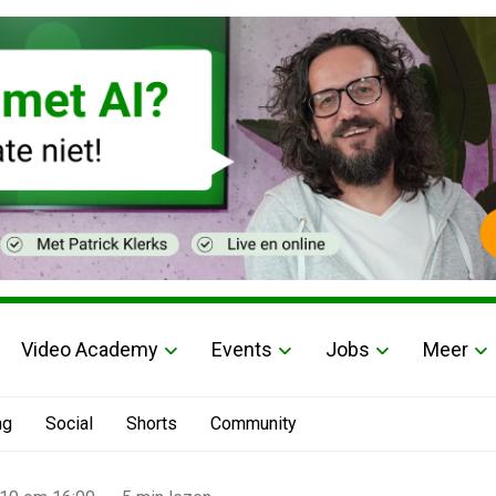
Video Academy
Events
Jobs
Meer
ng
Social
Shorts
Community