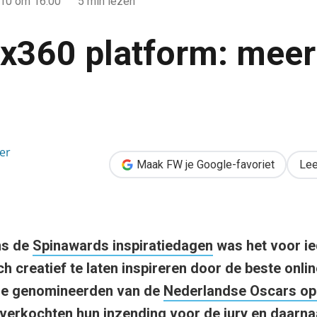
010
om 16:00
5 min lezen
x360 platform: meer
meer dan gaming
er
Maak FW je Google-favoriet
Lee
ns de
Spinawards inspiratiedagen
was het voor ie
h creatief te laten inspireren door de beste onli
 De genomineerden van de
Nederlandse Oscars op 
verkochten hun inzending voor de jury en daarna