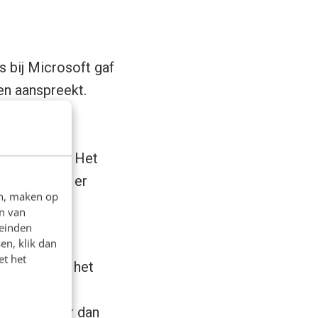
 bij Microsoft gaf
en aanspreekt.
 2009 telt
. “Op
de
Xbox 360
. Het
 vooral wat er
en, maken op
n van
leinden
mer stond,
en, klik dan
et het
ekt daarmee het
eid met
le veel meer dan