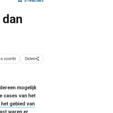
5 reacties
 dan
s voor
Delen
dereen mogelijk
ne cases van het
het gebied van
ast waren er