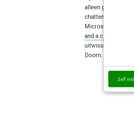
alleen gamen; video
chatten. “Tegenwoo
Microsoft heeft op
and a cloud’
Dit ko
uitwisselbaar moe
Doorn.
Zelf ins