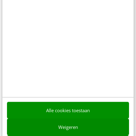
social media voor medewerkers niet van de lucht.
…
Liza Bruggeling
·
15 jaar geleden
Alle cookies toestaan
MARKETING
Bacardi Together-campagne herwaardeert
menselijke connectie
Weigeren
Onlangs ging het in het New York Times-artikel