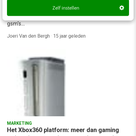
‘Quality Time, Redefined’ over de druk van
Zelf instellen
permanente WiFi-toegang en het gebruik van
gsm’s…
Joeri Van den Bergh
·
15 jaar geleden
MARKETING
Het Xbox360 platform: meer dan gaming