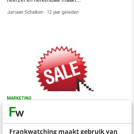
Jurriaan Schalken
·
12 jaar geleden
MARKETING
E-commerce anno 2012: weet met wie je
zaken doet!
Amazon startte in 1995. Je zou zeggen dat e-
commerce 17 jaar later toch op weg zou moeten
Frankwatching maakt gebruik van