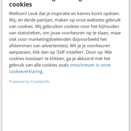
zijn naar volwassenheid? Meet Magento…
cookies
Welkom! Leuk dat je inspiratie en kennis komt opdoen.
Stephan ten Kate
·
14 jaar geleden
Wij, en derde partijen, maken op onze websites gebruik
van cookies. Wij gebruiken cookies voor het bijhouden
van statistieken, om jouw voorkeuren op te slaan, maar
ook voor marketingdoeleinden (bijvoorbeeld het
afstemmen van advertenties). Wil je je voorkeuren
aanpassen, klik dan op ‘Zelf instellen’. Door op ‘Alle
cookies toestaan’ te klikken, ga je akkoord met het
gebruik van alle cookies zoals
omschreven in onze
cookieverklaring
.
Powered by CookieInfo
AI & TECH
Adidas vernieuwt richtlijnen social media: in
stripvorm!
Nu steeds meer bedrijven social media inzetten in
hun communicatiestrategie, zijn de richtlijnen voor