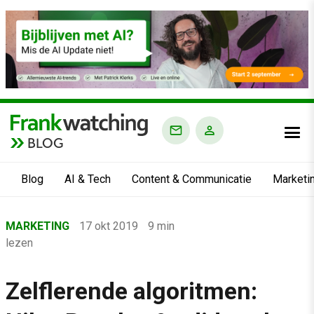
BLOG
Blog
AI & Tech
Content & Communicatie
Marketi
Home
MARKETING
17 okt 2019
9 min
›
lezen
Blog
›
Zelflerende algoritmen:
Marketing