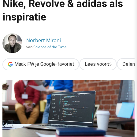
Nike, Revolve & adidas als
›
inspiratie
Zelflerende algoritmen: Nike, Revolve & adidas als inspiratie
Norbert Mirani
van
Science of the Time
Maak FW je Google-favoriet
Lees voor
Delen