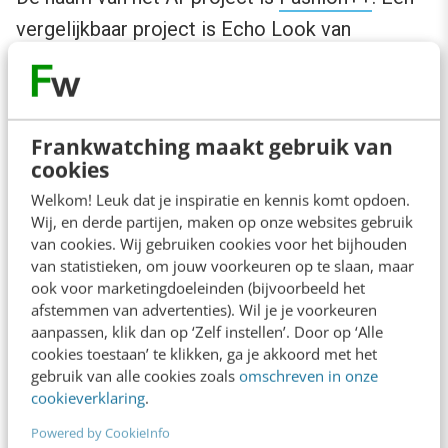
vergelijkbaar project is
Echo Look van
Amazon
. Fashion++ kan ervoor zorgen dat het
aanschaffen van die ‘kleine aanpassingen’
leiden tot uitgaven waarvoor geldt dat de som
Frankwatching maakt gebruik van
der delen groter is dan je voorheen zou hebben
cookies
uitgegeven (
incremental expenditures
).
Welkom! Leuk dat je inspiratie en kennis komt opdoen.
Wij, en derde partijen, maken op onze websites gebruik
van cookies. Wij gebruiken cookies voor het bijhouden
van statistieken, om jouw voorkeuren op te slaan, maar
ook voor marketingdoeleinden (bijvoorbeeld het
afstemmen van advertenties). Wil je je voorkeuren
aanpassen, klik dan op ‘Zelf instellen’. Door op ‘Alle
cookies toestaan’ te klikken, ga je akkoord met het
gebruik van alle cookies zoals
omschreven in onze
cookieverklaring
.
Powered by CookieInfo