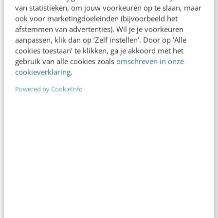
van statistieken, om jouw voorkeuren op te slaan, maar
ook voor marketingdoeleinden (bijvoorbeeld het
afstemmen van advertenties). Wil je je voorkeuren
aanpassen, klik dan op ‘Zelf instellen’. Door op ‘Alle
cookies toestaan’ te klikken, ga je akkoord met het
gebruik van alle cookies zoals
omschreven in onze
cookieverklaring
.
Powered by CookieInfo
AI & TECH
Kunnen we in 2045 ons brein kopiëren?
In New York was deze maand een hele bijzondere
conferentie over de toekomst van het menselijke
brein, computers en robots. Wat staat…
Jan Willem Doorenbos
·
13 jaar geleden