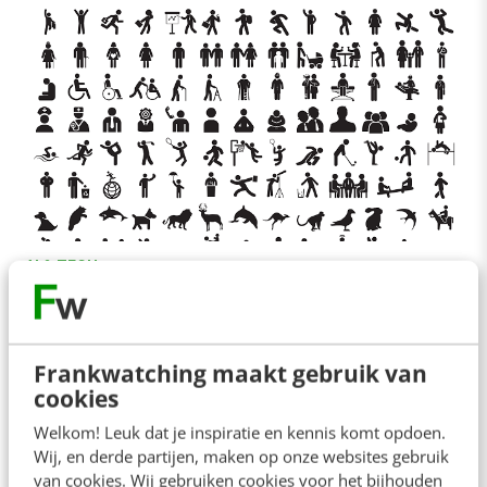
AI & TECH
Zo voorspellen social media-data je
persoonlijkheid & gezondheidsrisico’s
Taalalgoritmen analyseren je woordenschat op
Frankwatching maakt gebruik van
Facebook en verklappen je persoonlijkheid, terwijl
cookies
tweets binnen een community een verhoogd
Welkom! Leuk dat je inspiratie en kennis komt opdoen.
risico op hart- en vaatziekten…
Wij, en derde partijen, maken op onze websites gebruik
Dion van der Vaart
·
11 jaar geleden
van cookies. Wij gebruiken cookies voor het bijhouden