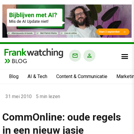
BLOG
Blog
AI & Tech
Content & Communicatie
Marketi
Home
31 mei 2010
5 min lezen
›
Blog
CommOnline: oude regels
›
in een nieuw jasje
Alle artikelen