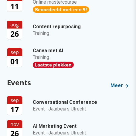
Online mastercourse
11
Beoordeeld met een 9!
aug
Content repurposing
26
Training
Canva met AI
sep
Training
01
Laatste plekken
Events
Meer
sep
Conversational Conference
17
Event
·
Jaarbeurs Utrecht
nov
AI Marketing Event
26
Event
·
Jaarbeurs Utrecht