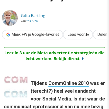
›
CommOnline: oude regels in een nieuw jasje
Gitta Bartling
van
fris & zo
Maak FW je Google-favoriet
Lees voor
Delen
Leer in 3 uur de Meta-advertentie strategieën die
écht werken. Bekijk direct
Tijdens
CommOnline 2010
was er
(terecht?) heel veel aandacht
voor Social Media. Is dat waar de
communicatieprofessional van nu mee bezig