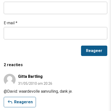
E-mail
*
2 reacties
Gitta Bartling
31/05/2010 om 20:26
@David: waardevolle aanvulling, dank je.
reply
Reageren