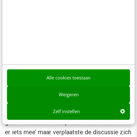
Dus?
Vorig jaar was ik ook van de partij op dit
congres. Wat mij opviel, en wat ik ook bij
enkele aanwezigen heb getoetst, is dat ten
opzichte van vorig jaar de discussie niet meer
Alle cookies toestaan
gaat over het weghalen van schotten tussen
afdelingen en de beperkte rol van
Weigeren
communicatiemanagers, maar dat dat nu als
Zelf instellen
voorwaarde wordt gezien. Daarnaast vonden er
geen discussies meer plaats over ‘moeten we
er iets mee’ maar verplaatste de discussie zich