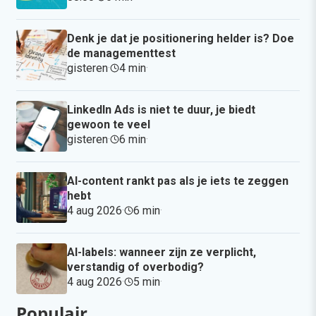
Denk je dat je positionering helder is? Doe
de managementtest
gisteren
·
4 min
·
LinkedIn Ads is niet te duur, je biedt
gewoon te veel
gisteren
·
6 min
·
AI-content rankt pas als je iets te zeggen
hebt
4 aug 2026
·
6 min
·
AI-labels: wanneer zijn ze verplicht,
verstandig of overbodig?
4 aug 2026
·
5 min
·
Populair