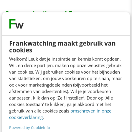
Communicatieregel 5
Ga het gesprek aan.
Frankwatching maakt gebruik van
De afsluiting van de dag lag in handen van
cookies
hoogleraar strategische communicatie aan de
Welkom! Leuk dat je inspiratie en kennis komt opdoen.
Wij, en derde partijen, maken op onze websites gebruik
UvA enUniversiteit Wageningen:
Noëlle Aarts
.
van cookies. Wij gebruiken cookies voor het bijhouden
Aan de hand van de oude bekende
van statistieken, om jouw voorkeuren op te slaan, maar
behoeftepiramide van Maslow legde zij uit dat
ook voor marketingdoeleinden (bijvoorbeeld het
afstemmen van advertenties). Wil je je voorkeuren
de sociale behoefte de enige uit de piramide is
aanpassen, klik dan op ‘Zelf instellen’. Door op ‘Alle
waarbij we anderen nodig hebben. Social media
cookies toestaan’ te klikken, ga je akkoord met het
gebruik van alle cookies zoals
omschreven in onze
maken dat mogelijk en toegankelijker. Social
cookieverklaring
.
media leren mensen een aantal dingen:
Powered by CookieInfo