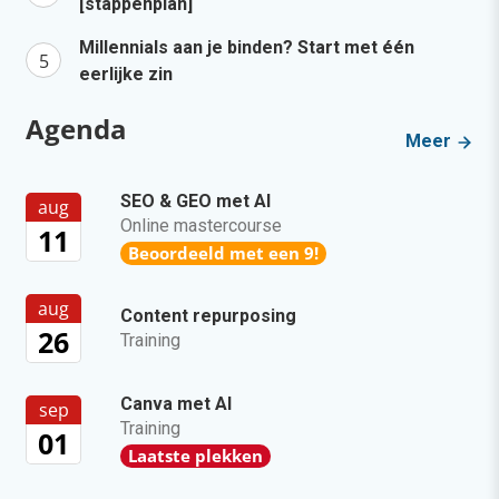
[stappenplan]
Millennials aan je binden? Start met één
eerlijke zin
Agenda
Meer
SEO & GEO met AI
aug
Online mastercourse
11
Beoordeeld met een 9!
aug
Content repurposing
26
Training
Canva met AI
sep
Training
01
Laatste plekken