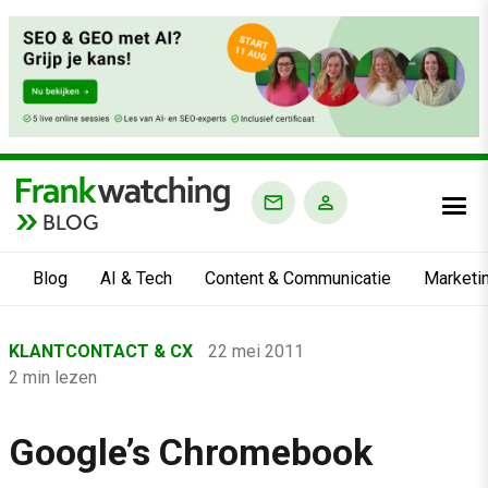
BLOG
Blog
AI & Tech
Content & Communicatie
Marketi
Home
KLANTCONTACT & CX
22 mei 2011
›
2 min lezen
Blog
›
Google’s Chromebook
Klantcontact & CX