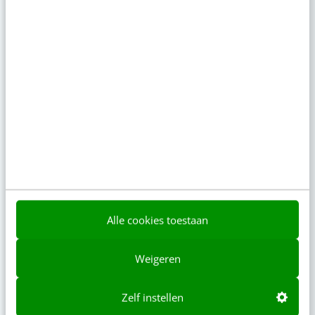
Actueel
Je merk opleveren? Waarom een PDF niet
meer genoeg is
gisteren
·
5 min
·
Geef structuur aan je content met een
contentbibliotheek [5 stappen]
gisteren
·
4 min
·
Alle cookies toestaan
“Bedrijven die stevig staan in hun waarden
komen deze geopolitieke storm het beste
Weigeren
door” [podcast]
6 aug 2026
·
3 min
·
Zelf instellen