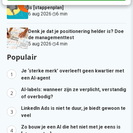
Zo bouw je een AI die het niet met je eens
is [stappenplan]
6 aug 2026
·
6 min
·
Denk je dat je positionering helder is? Doe
de managementtest
5 aug 2026
·
4 min
·
Populair
Je ‘sterke merk’ overleeft geen kwartier met
een AI-agent
AI-labels: wanneer zijn ze verplicht, verstandig
of overbodig?
LinkedIn Ads is niet te duur, je biedt gewoon te
veel
Zo bouw je een AI die het niet met je eens is