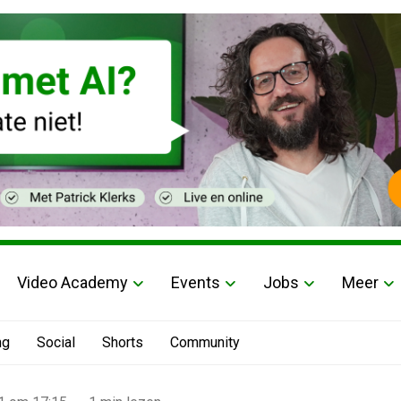
Video Academy
Events
Jobs
Meer
ng
Social
Shorts
Community