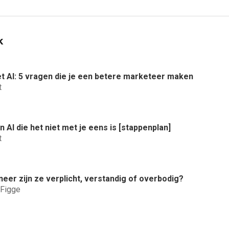
k
t AI: 5 vragen die je een betere marketeer maken
t
 AI die het niet met je eens is [stappenplan]
t
neer zijn ze verplicht, verstandig of overbodig?
 Figge