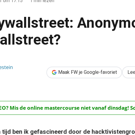
11
om 17:15
1 min lezen
wallstreet: Anonym
allstreet?
nymous bezet Wallstreet?
estein
Maak FW je Google-favoriet
Lee
O? Mis de online mastercourse niet vanaf dinsdag! Schr
n tijd ben ik gefascineerd door de hacktivisteng