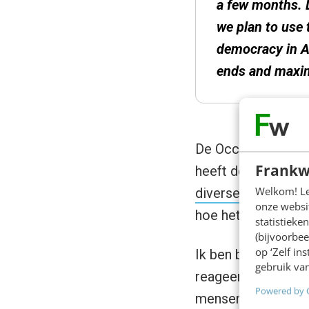
a few months. L
we plan to use 
democracy in A
ends and maximi
De Occupywallstre
Frankw
heeft deze actie h
Welkom! Leu
diverse kanalen
is 
onze websit
hoe het in Barcelon
statistiek
(bijvoorbee
op ‘Zelf in
Ik ben benieuwd. K
gebruik van
reageert de politi
Powered by 
mensen op Twitter