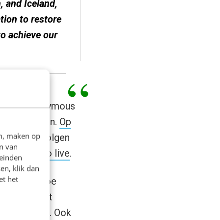
, and Iceland,
tion to restore
o achieve our
, maar Anonymous
te verzamelen.
Op
en, maken op
is live te volgen
n van
reet gaat zo live
.
leinden
en, klik dan
et het
ndien ja, hoe
s al wel dat
ecensureerd. Ook