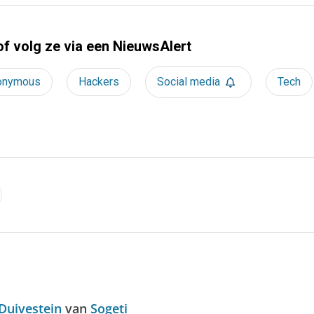
of volg ze via een NieuwsAlert
onymous
Hackers
Social media
Tech
Duivestein
van
Sogeti