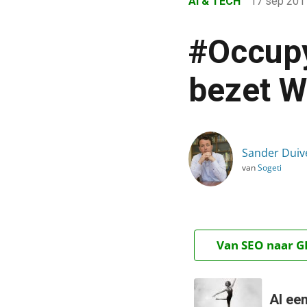
AI & TECH
17 sep 20
›
Blog
#Occupy
›
AI & Tech
bezet W
›
#Occupywallstreet: Ano
Sander Duiv
van
Sogeti
Van SEO naar GE
Al ee