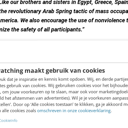
ike our brothers and sisters in Egypt, Greece, Spain
the revolutionary Arab Spring tactic of mass occupa
merica. We also encourage the use of nonviolence t
ze the safety of all participants.”
et-actie is oorspronkelijk opgezet door
Adbusters
atching maakt gebruik van cookies
aar zegen gegeven, en roept iedereen op om zich 
k dat je inspiratie en kennis komt opdoen. Wij, en derde partij
inmiddels te volgen hoe de actie er aan toegaat. Zo 
es gebruik van cookies. Wij gebruiken cookies voor het bijhoude
a, in Griekenland en in
Parijs
er aan toe gaat.
Wallst
en, om jouw voorkeuren op te slaan, maar ook voor marketingdoe
ld het afstemmen van advertenties). Wil je je voorkeuren aanpass
stellen’. Door op ‘Alle cookies toestaan’ te klikken, ga je akkoord m
omen er inderdaad zoveel mensen naar Wallstreet. I
 alle cookies zoals
omschreven in onze cookieverklaring
.
ek? En verloopt het vreedzaam? Frappant is overigen
CookieInfo
 klagen dat de hashtag #Occupywallstreet wordt g