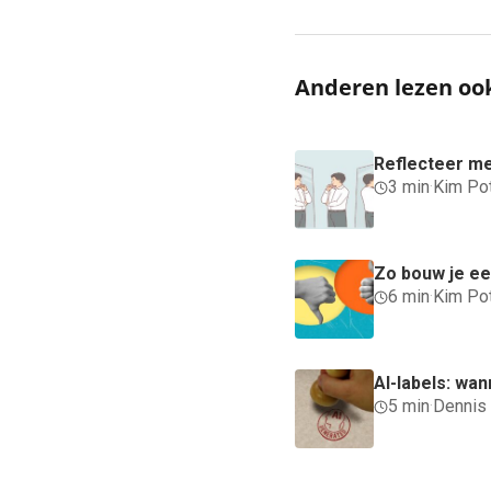
Anderen lezen oo
Reflecteer me
3 min
·
Kim Po
Zo bouw je een
6 min
·
Kim Po
AI-labels: wan
5 min
·
Dennis