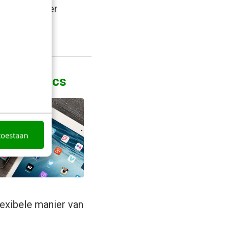
steedt. Is er
 & analytics
toestaan
lexibele manier van