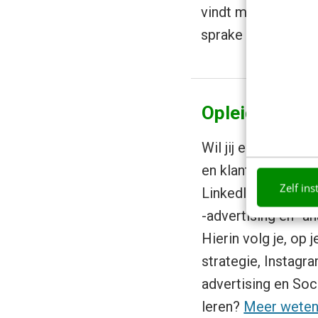
vindt men dat de t
sprake van een
med
Opleiding Soc
Wil jij een sterke
en klanten vinden 
Zelf ins
LinkedIn? Leer in 
-advertising en -an
Hierin volg je, op 
strategie, Instag
advertising en Soc
leren?
Meer wete