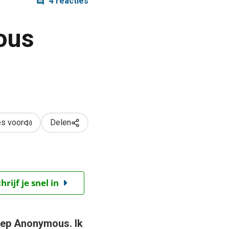
4 reacties
ous
s voor
Delen
ijf je snel in
roep Anonymous. Ik