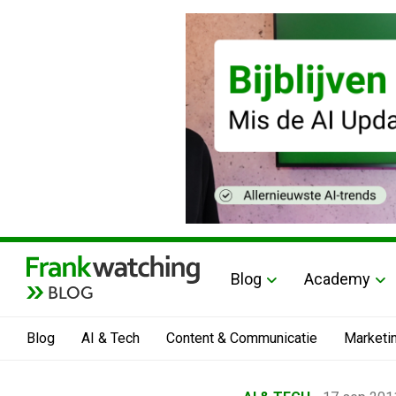
Blog
Academy
BLOG
Blog
AI & Tech
Content & Communicatie
Marketi
Home