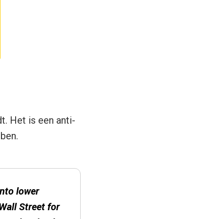
. Het is een anti-
ben.
into lower
all Street for