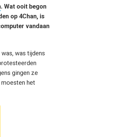
n
. Wat ooit begon
den op 4Chan, is
 computer vandaan
 was, was tijdens
protesteerden
gens gingen ze
l moesten het