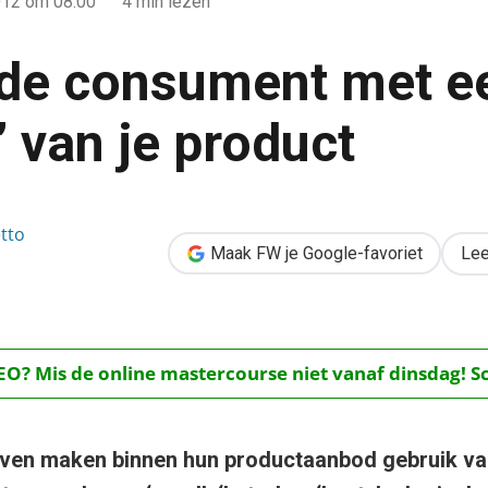
012
om 08:00
4 min lezen
 de consument met een
’ van je product
een ‘lelijk broertje’ van je product
etto
Maak FW je Google-favoriet
Lee
O? Mis de online mastercourse niet vanaf dinsdag! Schr
jven maken binnen hun productaanbod gebruik va