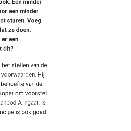
h ook. Een minder
door een minder
ct sturen. Voeg
 dat ze doen.
 er een
 dit?
het stellen van de
e voorwaarden. Hij
e behoefte van de
erkoper om voorstel
aanbod A ingaat, is
incipe is ook goed