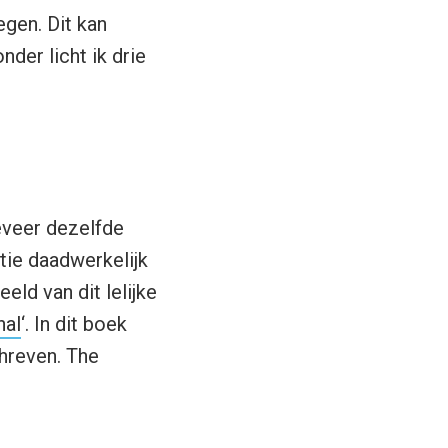
egen. Dit kan
onder licht ik drie
eveer dezelfde
ptie daadwerkelijk
ld van dit lelijke
nal
‘. In dit boek
hreven. The