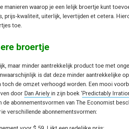
de manieren waarop je een lelijk broertje kunt toevo
, prijs-kwaliteit, uiterlijk, levertijden et cetera. Hier
tjes toe.
ere broertje
jk, maar minder aantrekkelijk product toe met ong
nwaarschijnlijk is dat deze minder aantrekkelijke o
 toch de omzet verhoogd worden. Een mooi voorbee
reven door
Dan Ariely
in zijn boek ‘
Predictably Irratio
an de abonnementsvormen van The Economist besc
rie verschillende abonnementsvormen:
ment voor $ 59. Lijkt een redelijke prijs;