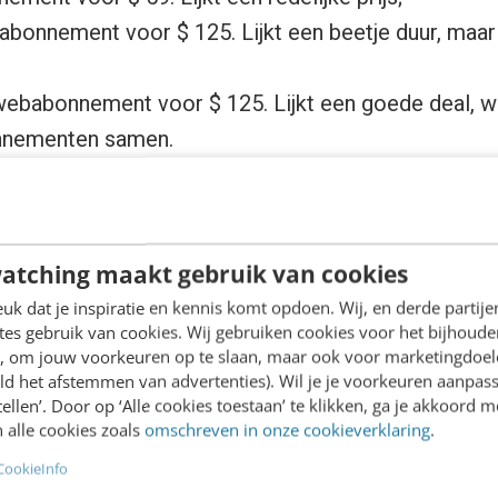
 abonnement voor $ 125. Lijkt een beetje duur, maa
 webabonnement voor $ 125. Lijkt een goede deal, w
onnementen samen.
 waarschijnlijk af: waarom staat de print only optie 
nement is immers even duur. Dan Ariely experiment
atching maakt gebruik van cookies
 broertje uit het aanbod. Wat bleek? Veel meer men
y optie nadat de print only optie was weggehaald.
k dat je inspiratie en kennis komt opdoen. Wij, en derde partij
es gebruik van cookies. Wij gebruiken cookies voor het bijhoude
 optie heeft dus wel degelijk een functie!
en, om jouw voorkeuren op te slaan, maar ook voor marketingdoe
ld het afstemmen van advertenties). Wil je je voorkeuren aanpass
stellen’. Door op ‘Alle cookies toestaan’ te klikken, ga je akkoord m
 alle cookies zoals
omschreven in onze cookieverklaring
.
CookieInfo