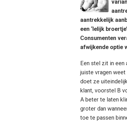
varian
aantre
aantrekkelijk aan
een ‘lelijk broertj
Consumenten veran
afwijkende optie 
Een stel zit in ee
juiste vragen weet
doet ze uiteindeli
klant, voorstel B 
A beter te laten kl
groter dan wanneer
toe te passen bin