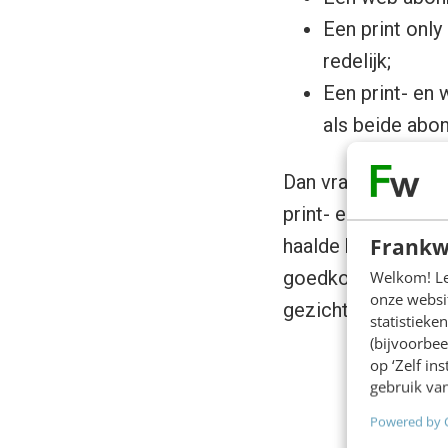
Een print only
redelijk;
Een print- en
als beide ab
Dan vraag je jezelf
print- en webabon
Frankw
haalde het lelijke
goedkopere web onl
Welkom! Leu
onze websit
gezicht overbodige
statistiek
(bijvoorbee
op ‘Zelf in
gebruik van
Powered by 