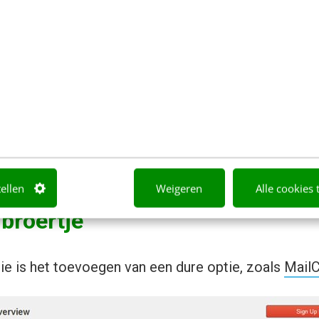
l van het ‘overbodige broertje’ is om de duurdere v
n. De bezoeker krijgt het idee dat hij meer waar voor z
print- en webabonnement voor dezelfde prijs.
tellen
Weigeren
Alle cookies 
 broertje
ie is het toevoegen van een dure optie, zoals
Mail