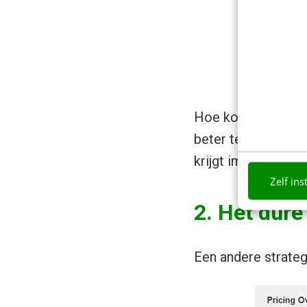
Hoe komt dit? De ro
beter te laten lijke
krijgt immers een 
Zelf ins
2. Het dure
Een andere strateg