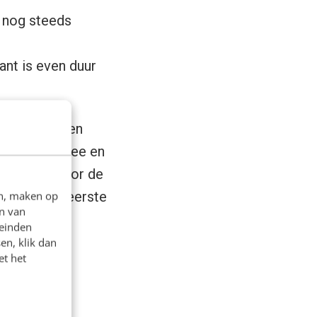
r nog steeds
ant is even duur
er tussen? Een
eerde hiermee en
sen kozen voor de
 De op het eerste
en, maken op
n van
leinden
en, klik dan
et het