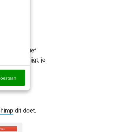
ariant relatief
ijn geld krijgt, je
toestaan
Chimp
dit doet.