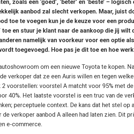
ten, zoals een ‘goed’, ‘beter’ en ‘beste’ – logisc
kkelijk aanbod zal slecht verkopen. Maar, juist 
bod toe te voegen kun je de keuze voor een produ
e’ toe en stuur je klant naar de aankoop die jij wilt
deren namelijk van voorkeur voor een optie als
wordt toegevoegd. Hoe pas je dit toe en hoe werkt
n autoshowroom om een nieuwe Toyota te kopen. Na 
 de verkoper dat ze een Auris willen en tegen welk
jk 2 voorstellen: voorstel A matcht voor 95% met d
voor 40%. Het laatste voorstel is een truc van de v
inken; perceptuele context. De kans dat het stel op 
 de verkoper aanbod A alleen had laten zien. Dit pr
nen e-commerce.