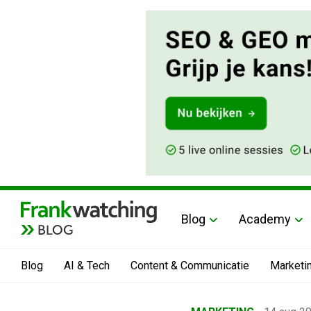
Blog
Academy
BLOG
Blog
AI & Tech
Content & Communicatie
Marketi
Home