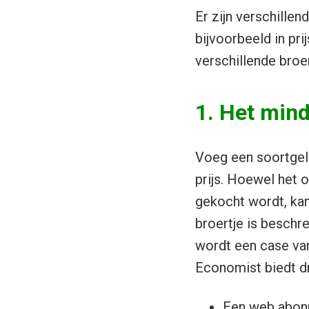
Er zijn verschillen
bijvoorbeeld in prijs
verschillende broer
1. Het mind
Voeg een soortgeli
prijs. Hoewel het o
gekocht wordt, kan
broertje is besch
wordt een case v
Economist biedt d
Een web abonne