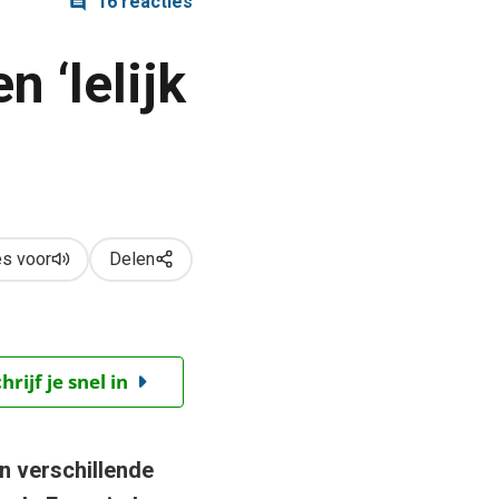
16 reacties
 ‘lelijk
s voor
Delen
ijf je snel in
n verschillende