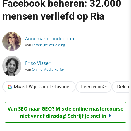
Facebook beheren: 32.000
›
mensen verliefd op Ria
Retailer Action laat fan Facebook beheren: 32.000 mensen verli
Annemarie Lindeboom
van
Letterlijke Verleiding
Friso Visser
van
Online Media Koffer
Maak FW je Google-favoriet
Lees voor
Delen
Van SEO naar GEO? Mis de online mastercourse
niet vanaf dinsdag! Schrijf je snel in