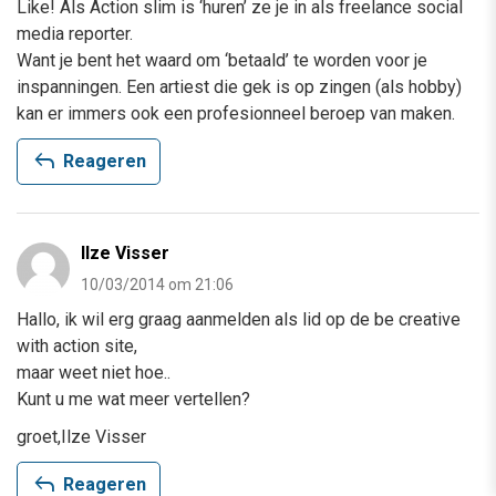
Like! Als Action slim is ‘huren’ ze je in als freelance social
media reporter.
Want je bent het waard om ‘betaald’ te worden voor je
inspanningen. Een artiest die gek is op zingen (als hobby)
kan er immers ook een profesionneel beroep van maken.
reply
Reageren
Ilze Visser
10/03/2014 om 21:06
Hallo, ik wil erg graag aanmelden als lid op de be creative
with action site,
maar weet niet hoe..
Kunt u me wat meer vertellen?
groet,Ilze Visser
reply
Reageren