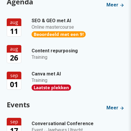
Agenda
Meer
SEO & GEO met AI
aug
Online mastercourse
11
Beoordeeld met een 9!
aug
Content repurposing
26
Training
Canva met AI
sep
Training
01
Laatste plekken
Events
Meer
sep
Conversational Conference
17
Event
·
Jaarbeurs Utrecht