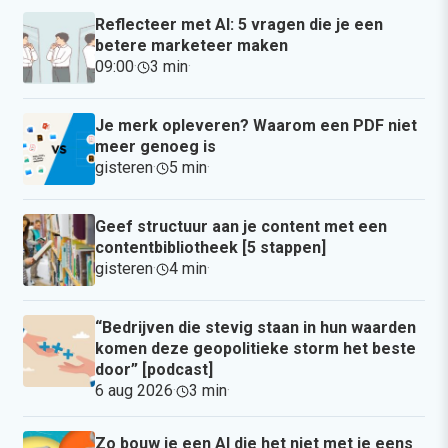
Reflecteer met AI: 5 vragen die je een
betere marketeer maken
09:00
·
3 min
·
Je merk opleveren? Waarom een PDF niet
meer genoeg is
gisteren
·
5 min
·
Geef structuur aan je content met een
contentbibliotheek [5 stappen]
gisteren
·
4 min
·
“Bedrijven die stevig staan in hun waarden
komen deze geopolitieke storm het beste
door” [podcast]
6 aug 2026
·
3 min
·
Zo bouw je een AI die het niet met je eens