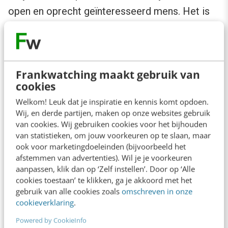
open en oprecht geïnteresseerd mens. Het is
dan ook niet voor niets dat ze elke dag ‘heel
erg privé’ privé-berichten krijgt. Voor
sommigen is Ria een klankbord, een vrouw
Frankwatching maakt gebruik van
waar ze mee kunnen praten. Voor sommigen
cookies
ook het enige lichtpuntje in hun dag. En in
Welkom! Leuk dat je inspiratie en kennis komt opdoen.
plaats van het af te schuiven, gaat Ria met ze in
Wij, en derde partijen, maken op onze websites gebruik
gesprek.
van cookies. Wij gebruiken cookies voor het bijhouden
van statistieken, om jouw voorkeuren op te slaan, maar
ook voor marketingdoeleinden (bijvoorbeeld het
“Er was een vrouw uit Rotterdam die erg ziek
afstemmen van advertenties). Wil je je voorkeuren
aanpassen, klik dan op ‘Zelf instellen’. Door op ‘Alle
was en niet uit huis kon. Ze vertelde mij dat ze
cookies toestaan’ te klikken, ga je akkoord met het
elke ochtend op mijn pagina keek, om te zien
gebruik van alle cookies zoals
omschreven in onze
wat ik nu weer gedaan had. Dit was voor haar
cookieverklaring
.
het enige lichtpuntje in de dag. Ook vertelde ze
Powered by CookieInfo